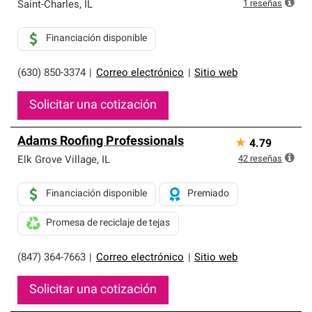
exclusiva y cumplen con estándares estrictos de
1
reseñas
Saint-Charles
,
IL
profesionalismo, confiabilidad y destreza incomparable.
Solo ellos pueden ofrecer nuestra mejor garantía de
Financiación disponible
sistemas de techos.
(630) 850-3374
|
Correo electrónico
|
Sitio web
Solicitar una cotización
Adams Roofing Professionals
★
4.79
42
reseñas
Elk Grove Village
,
IL
Financiación disponible
Premiado
Promesa de reciclaje de tejas
(847) 364-7663
|
Correo electrónico
|
Sitio web
Solicitar una cotización