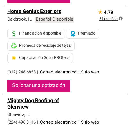
Home Genius Exteriors
★
4.79
61
reseñas
Oakbrook
,
IL
Español Disponible
Financiación disponible
Premiado
Promesa de reciclaje de tejas
Capacitación Solar PROtect
(312) 248-6858
|
Correo electrónico
|
Sitio web
Solicitar una cotización
Mighty Dog Roofing of
Glenview
Glenview
,
IL
(224) 496-3116
|
Correo electrónico
|
Sitio web