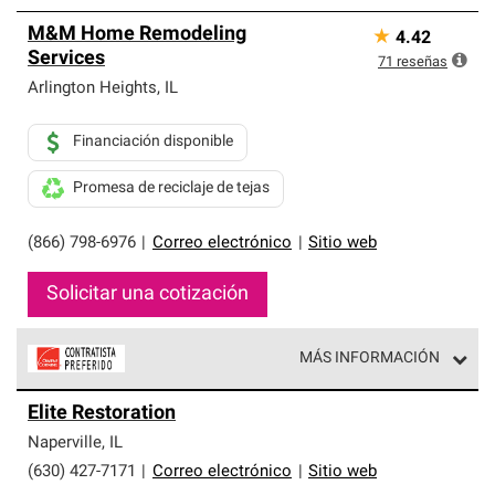
M&M Home Remodeling
★
4.42
Services
71
reseñas
Arlington Heights
,
IL
Financiación disponible
Promesa de reciclaje de tejas
(866) 798-6976
|
Correo electrónico
|
Sitio web
Solicitar una cotización
MÁS INFORMACIÓN
Los Contratistas Preferenciales de Owens Corning son
Elite Restoration
parte de una red exclusiva de profesionales de techos
que cumplen con altos estándares y requisitos estrictos
Naperville
,
IL
de profesionalismo y confiabilidad.
(630) 427-7171
|
Correo electrónico
|
Sitio web