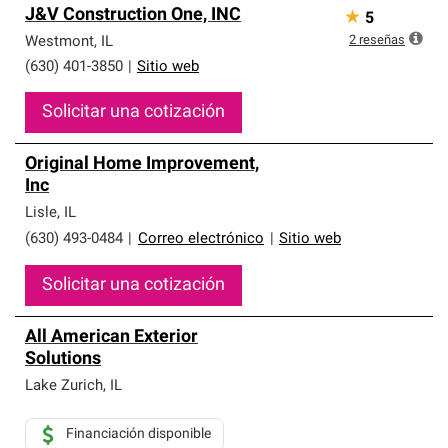
J&V Construction One, INC
★
5
2
reseñas
Westmont
,
IL
(630) 401-3850
|
Sitio web
Solicitar una cotización
Original Home Improvement,
Inc
Lisle
,
IL
(630) 493-0484
|
Correo electrónico
|
Sitio web
Solicitar una cotización
All American Exterior
Solutions
Lake Zurich
,
IL
Financiación disponible