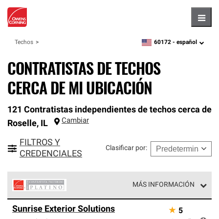
Hambu
60172 -
español
Techos
zipcode,
language
CONTRATISTAS DE TECHOS
CERCA DE MI UBICACIÓN
121 Contratistas independientes de techos cerca de
Cambiar
Roselle
,
IL
FILTROS Y
Clasificar por
:
CREDENCIALES
MÁS INFORMACIÓN
Los Contratistas Preferenciales Platinum de Owens
Sunrise Exterior Solutions
★
5
Corning constituyen el nivel superior de nuestra red