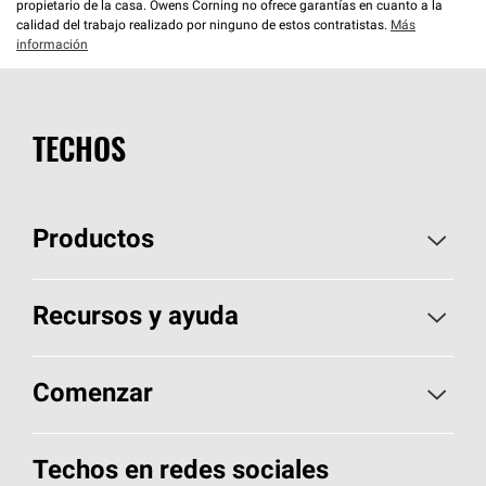
propietario de la casa. Owens Corning no ofrece garantías en cuanto a la
calidad del trabajo realizado por ninguno de estos contratistas.
Más
información
TECHOS
Productos
Elija sus tejas
Recursos y ayuda
Encuentre un contratista
Aspectos básicos sobre techos
Comenzar
Total Protection Roofing
System®
Herramientas de diseño y color
Llame al 1-800-GET
-
PINK®
Techos en redes sociales
Componentes para techos