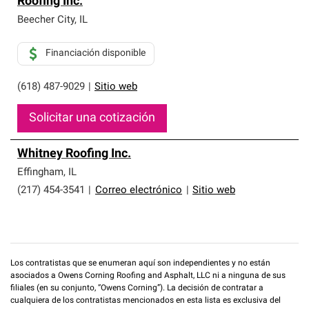
Roofing Inc.
que cumplen con altos estándares y requisitos estrictos
de profesionalismo y confiabilidad.
Beecher City
,
IL
Financiación disponible
(618) 487-9029
|
Sitio web
Solicitar una cotización
Whitney Roofing Inc.
Effingham
,
IL
(217) 454-3541
|
Correo electrónico
|
Sitio web
Los contratistas que se enumeran aquí son independientes y no están
asociados a Owens Corning Roofing and Asphalt, LLC ni a ninguna de sus
filiales (en su conjunto, “Owens Corning”). La decisión de contratar a
cualquiera de los contratistas mencionados en esta lista es exclusiva del