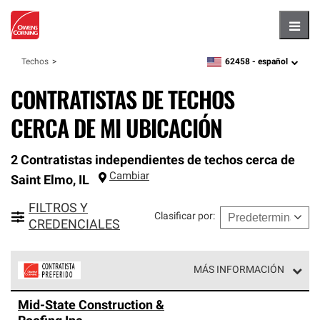
Hambu
62458 -
español
Techos
zipcode,
language
CONTRATISTAS DE TECHOS
CERCA DE MI UBICACIÓN
2 Contratistas independientes de techos cerca de
Cambiar
Saint Elmo
,
IL
FILTROS Y
Clasificar por
:
CREDENCIALES
MÁS INFORMACIÓN
Los Contratistas Preferenciales de Owens Corning son
Mid-State Construction &
parte de una red exclusiva de profesionales de techos