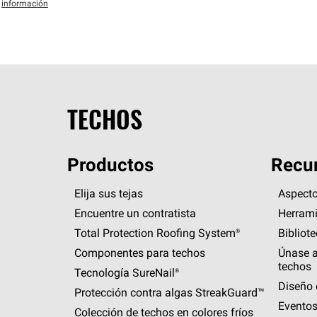
información
TECHOS
Productos
Recur
Elija sus tejas
Aspecto
Encuentre un contratista
Herrami
Total Protection Roofing
System®
Bibliot
Componentes para techos
Únase a
techos
Tecnología
SureNail®
Diseño 
Protección contra algas
StreakGuard™
Eventos
Colección de techos en colores fríos