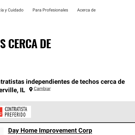
ía y Cuidado
Para Profesionales
Acerca de
S CERCA DE
tratistas independientes de techos cerca de
Cambiar
rville
,
IL
ontratistas Preferenciales de Owens Corning son parte de una r
Day Home Improvement Corp
en con altos estándares y requisitos estrictos de profesionalism