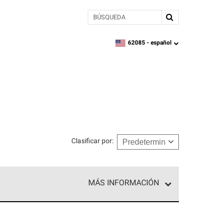
BÚSQUEDA
62085 -
español
zipcode,
language
Clasificar por
:
MÁS INFORMACIÓN
ed exclusiva de profesionales de techos que
o y confiabilidad.