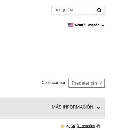
BÚSQUEDA
62887 -
español
zipcode,
language
Clasificar por
:
MÁS INFORMACIÓN
ed exclusiva de profesionales de techos que
o y confiabilidad.
★
31
reseñas
4.58