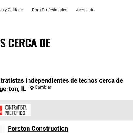
ía y Cuidado
Para Profesionales
Acerca de
S CERCA DE
tratistas independientes de techos cerca de
Cambiar
gerton
,
IL
ontratistas Preferenciales de Owens Corning son parte de una r
Forston Construction
en con altos estándares y requisitos estrictos de profesionalism