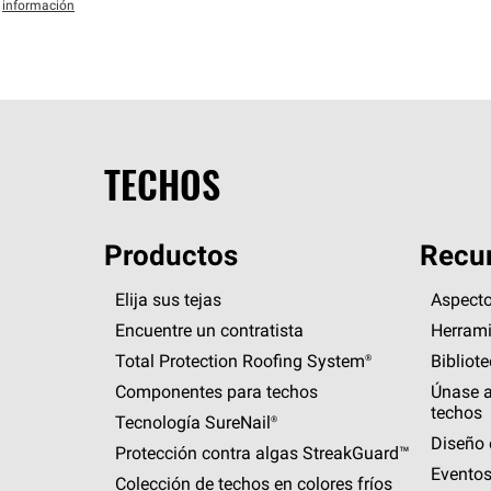
información
TECHOS
Productos
Recur
Elija sus tejas
Aspecto
Encuentre un contratista
Herrami
Total Protection Roofing
System®
Bibliot
Componentes para techos
Únase a
techos
Tecnología
SureNail®
Diseño 
Protección contra algas
StreakGuard™
Eventos
Colección de techos en colores fríos