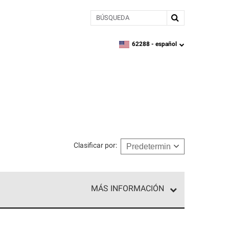
BÚSQUEDA
62288 -
español
zipcode,
language
Clasificar por
:
MÁS INFORMACIÓN
ed exclusiva de profesionales de techos que
o y confiabilidad.