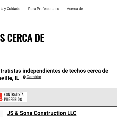
ía y Cuidado
Para Profesionales
Acerca de
S CERCA DE
tratistas independientes de techos cerca de
Cambiar
eville
,
IL
ontratistas Preferenciales de Owens Corning son parte de una r
JS & Sons Construction LLC
en con altos estándares y requisitos estrictos de profesionalism