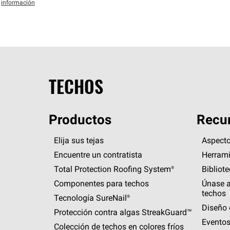
información
TECHOS
Productos
Recur
Elija sus tejas
Aspecto
Encuentre un contratista
Herrami
Total Protection Roofing
System®
Bibliot
Componentes para techos
Únase a
techos
Tecnología
SureNail®
Diseño 
Protección contra algas
StreakGuard™
Eventos
Colección de techos en colores fríos