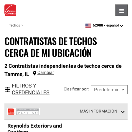
Hambu
62988 -
español
Techos
zipcode,
language
CONTRATISTAS DE TECHOS
CERCA DE MI UBICACIÓN
2 Contratistas independientes de techos cerca de
Cambiar
Tamms
,
IL
FILTROS Y
Clasificar por
:
CREDENCIALES
MÁS INFORMACIÓN
Los Contratistas Preferenciales Platinum de Owens
Reynolds Exteriors and
Corning constituyen el nivel superior de nuestra red