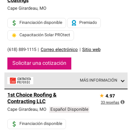
Coatings
exclusiva y cumplen con estándares estrictos de
profesionalismo, confiabilidad y destreza incomparable.
Cape Girardeau
,
MO
Solo ellos pueden ofrecer nuestra mejor garantía de
sistemas de techos.
Financiación disponible
Premiado
Capacitación Solar PROtect
(618) 889-1115
|
Correo electrónico
|
Sitio web
Solicitar una cotización
MÁS INFORMACIÓN
Los Contratistas Preferenciales de Owens Corning son
1st Choice Roofing &
★
4.97
parte de una red exclusiva de profesionales de techos
Contracting LLC
que cumplen con altos estándares y requisitos estrictos
33
reseñas
de profesionalismo y confiabilidad.
Cape Girardeau
,
MO
Español Disponible
Financiación disponible