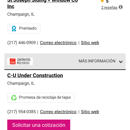
St Joseph Siding + Window Co
★
5
Inc
2
reseñas
Champaign
,
IL
Premiado
(217) 446-0909
|
Correo electrónico
|
Sitio web
MÁS INFORMACIÓN
Los Contratistas Preferenciales de Owens Corning son
C-U Under Construction
parte de una red exclusiva de profesionales de techos
que cumplen con altos estándares y requisitos estrictos
Champaign
,
IL
de profesionalismo y confiabilidad.
Promesa de reciclaje de tejas
(217) 954-0385
|
Correo electrónico
|
Sitio web
Solicitar una cotización