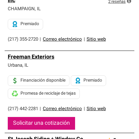
Inc
exclusiva y cumplen con estándares estrictos de
2
reseñas
profesionalismo, confiabilidad y destreza incomparable.
CHAMPAIGN
,
IL
Solo ellos pueden ofrecer nuestra mejor garantía de
sistemas de techos.
Premiado
(217) 355-2720
|
Correo electrónico
|
Sitio web
Freeman Exteriors
Urbana
,
IL
Financiación disponible
Premiado
Promesa de reciclaje de tejas
(217) 442-2281
|
Correo electrónico
|
Sitio web
Solicitar una cotización