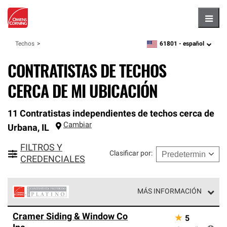
Hambu
61801 -
español
Techos
zipcode,
language
CONTRATISTAS DE TECHOS
CERCA DE MI UBICACIÓN
11 Contratistas independientes de techos cerca de
Cambiar
Urbana
,
IL
FILTROS Y
Clasificar por
:
CREDENCIALES
MÁS INFORMACIÓN
Los Contratistas Preferenciales Platinum de Owens
Cramer Siding & Window Co
★
5
Corning constituyen el nivel superior de nuestra red