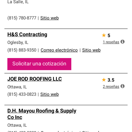
que cumplen con altos estándares y requisitos estrictos
La Salle
,
IL
de profesionalismo y confiabilidad.
(815) 780-8777
|
Sitio web
H&S Contracting
★
5
1
reseñas
Oglesby
,
IL
(815) 883-9350
|
Correo electrónico
|
Sitio web
Solicitar una cotización
JOE ROD ROOFING LLC
★
3.5
2
reseñas
Ottawa
,
IL
(815) 433-0823
|
Sitio web
D.H. Mayou Roofing & Supply
Co Inc
Ottawa
,
IL