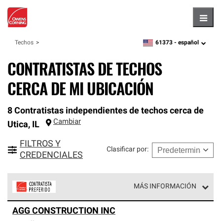
Hambu
61373 -
español
Techos
zipcode,
language
CONTRATISTAS DE TECHOS
CERCA DE MI UBICACIÓN
8 Contratistas independientes de techos cerca de
Cambiar
Utica
,
IL
FILTROS Y
Clasificar por
:
CREDENCIALES
MÁS INFORMACIÓN
Los Contratistas Preferenciales de Owens Corning son
AGG CONSTRUCTION INC
parte de una red exclusiva de profesionales de techos