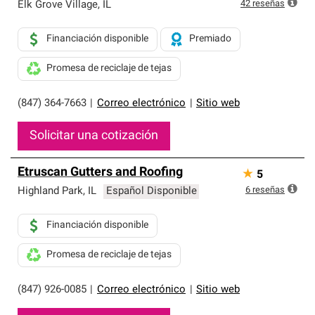
exclusiva y cumplen con estándares estrictos de
42
reseñas
Elk Grove Village
,
IL
profesionalismo, confiabilidad y destreza incomparable.
Solo ellos pueden ofrecer nuestra mejor garantía de
Financiación disponible
Premiado
sistemas de techos.
Promesa de reciclaje de tejas
(847) 364-7663
|
Correo electrónico
|
Sitio web
Solicitar una cotización
Etruscan Gutters and Roofing
★
5
6
reseñas
Highland Park
,
IL
Español Disponible
Financiación disponible
Promesa de reciclaje de tejas
(847) 926-0085
|
Correo electrónico
|
Sitio web