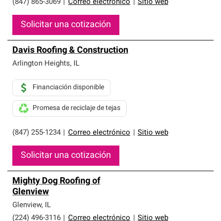
(847) 865-3069
|
Correo electrónico
|
Sitio web
Solicitar una cotización
Davis Roofing & Construction
Arlington Heights
,
IL
Financiación disponible
Promesa de reciclaje de tejas
(847) 255-1234
|
Correo electrónico
|
Sitio web
Solicitar una cotización
Mighty Dog Roofing of
Glenview
Glenview
,
IL
(224) 496-3116
|
Correo electrónico
|
Sitio web