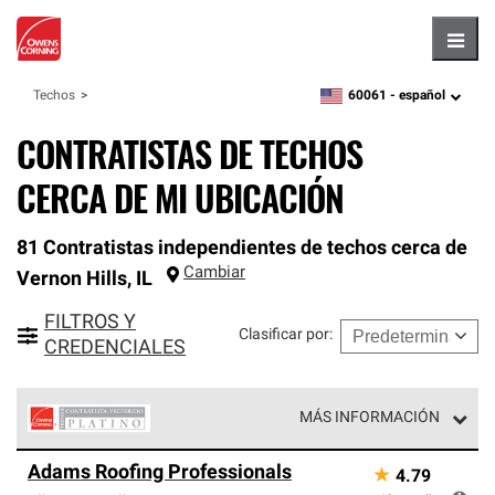
Hambu
60061 -
español
Techos
zipcode,
language
CONTRATISTAS DE TECHOS
CERCA DE MI UBICACIÓN
81 Contratistas independientes de techos cerca de
Cambiar
Vernon Hills
,
IL
FILTROS Y
Clasificar por
:
CREDENCIALES
MÁS INFORMACIÓN
Los Contratistas Preferenciales Platinum de Owens
Adams Roofing Professionals
★
4.79
Corning constituyen el nivel superior de nuestra red