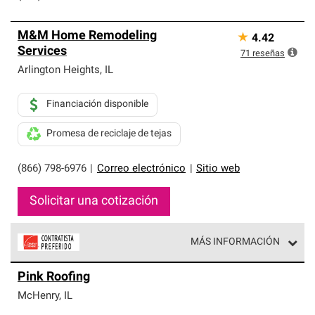
M&M Home Remodeling
★
4.42
Services
71
reseñas
Arlington Heights
,
IL
Financiación disponible
Promesa de reciclaje de tejas
(866) 798-6976
|
Correo electrónico
|
Sitio web
Solicitar una cotización
MÁS INFORMACIÓN
Los Contratistas Preferenciales de Owens Corning son
Pink Roofing
parte de una red exclusiva de profesionales de techos
que cumplen con altos estándares y requisitos estrictos
McHenry
,
IL
de profesionalismo y confiabilidad.