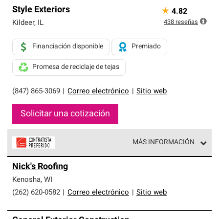
Style Exteriors
★
4.82
438
reseñas
Kildeer
,
IL
Financiación disponible
Premiado
Promesa de reciclaje de tejas
(847) 865-3069
|
Correo electrónico
|
Sitio web
Solicitar una cotización
MÁS INFORMACIÓN
Los Contratistas Preferenciales de Owens Corning son
Nick's Roofing
parte de una red exclusiva de profesionales de techos
que cumplen con altos estándares y requisitos estrictos
Kenosha
,
WI
de profesionalismo y confiabilidad.
(262) 620-0582
|
Correo electrónico
|
Sitio web