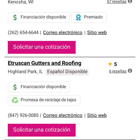
exclusiva y cumplen con estándares estrictos de
57
reseñas
Kenosha
,
WI
profesionalismo, confiabilidad y destreza incomparable.
Solo ellos pueden ofrecer nuestra mejor garantía de
Financiación disponible
Premiado
sistemas de techos.
(262) 654-6644
|
Correo electrónico
|
Sitio web
Solicitar una cotización
Etruscan Gutters and Roofing
★
5
6
reseñas
Highland Park
,
IL
Español Disponible
Financiación disponible
Promesa de reciclaje de tejas
(847) 926-0085
|
Correo electrónico
|
Sitio web
Solicitar una cotización