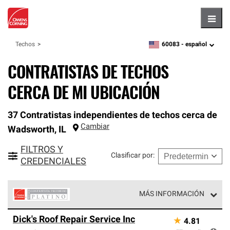
Hambu
60083 -
español
Techos
zipcode,
language
CONTRATISTAS DE TECHOS
CERCA DE MI UBICACIÓN
37 Contratistas independientes de techos cerca de
Cambiar
Wadsworth
,
IL
FILTROS Y
Clasificar por
:
CREDENCIALES
MÁS INFORMACIÓN
Los Contratistas Preferenciales Platinum de Owens
Dick's Roof Repair Service Inc
★
4.81
Corning constituyen el nivel superior de nuestra red