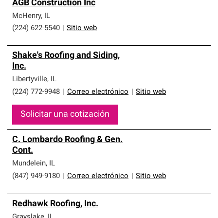
AGB Construction Inc
McHenry
,
IL
(224) 622-5540
|
Sitio web
Shake's Roofing and Siding,
Inc.
Libertyville
,
IL
(224) 772-9948
|
Correo electrónico
|
Sitio web
Solicitar una cotización
C. Lombardo Roofing & Gen.
Cont.
Mundelein
,
IL
(847) 949-9180
|
Correo electrónico
|
Sitio web
Redhawk Roofing, Inc.
Grayslake
,
IL