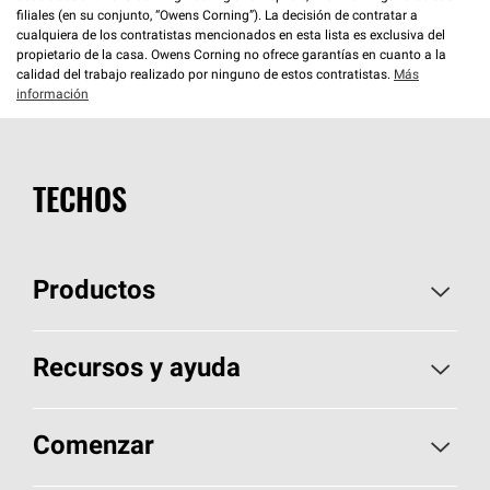
filiales (en su conjunto, “Owens Corning”). La decisión de contratar a
cualquiera de los contratistas mencionados en esta lista es exclusiva del
propietario de la casa. Owens Corning no ofrece garantías en cuanto a la
calidad del trabajo realizado por ninguno de estos contratistas.
Más
información
TECHOS
Productos
Elija sus tejas
Recursos y ayuda
Encuentre un contratista
Aspectos básicos sobre techos
Comenzar
Total Protection Roofing
System®