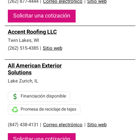
(262) 877-4444
|
Correo electrónico
|
Sitio web
Solicitar una cotización
Accent Roofing LLC
Twin Lakes
,
WI
(262) 515-4385
|
Sitio web
All American Exterior
Solutions
Lake Zurich
,
IL
Financiación disponible
Promesa de reciclaje de tejas
(847) 438-4131
|
Correo electrónico
|
Sitio web
Solicitar una cotización