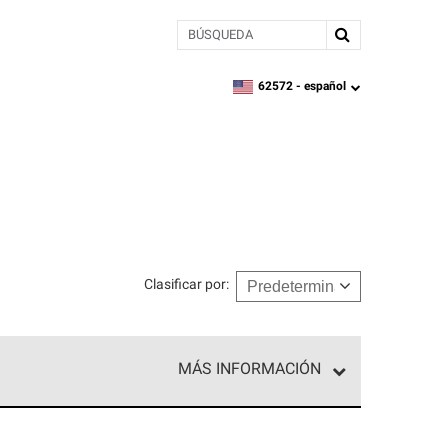
BÚSQUEDA
62572 -
español
zipcode,
language
Clasificar por
:
MÁS INFORMACIÓN
ed exclusiva de profesionales de techos que
o y confiabilidad.