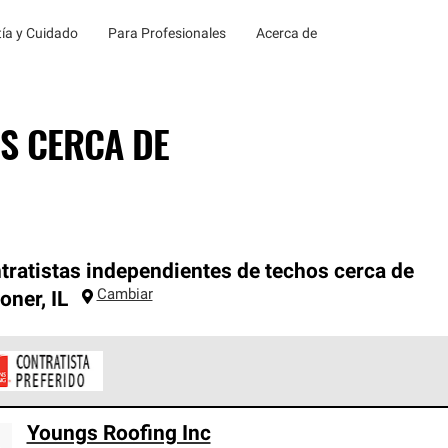
ía y Cuidado
Para Profesionales
Acerca de
S CERCA DE
tratistas independientes de techos cerca de
Cambiar
oner
,
IL
ontratistas Preferenciales de Owens Corning son parte de una r
Youngs Roofing Inc
en con altos estándares y requisitos estrictos de profesionalism