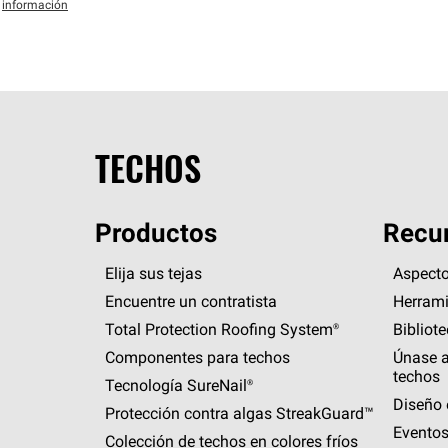
información
TECHOS
Productos
Recur
Elija sus tejas
Aspecto
Encuentre un contratista
Herrami
Total Protection Roofing
System®
Bibliot
Componentes para techos
Únase a
techos
Tecnología
SureNail®
Diseño 
Protección contra algas
StreakGuard™
Eventos
Colección de techos en colores fríos