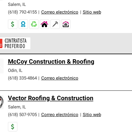
er nuestra mejor garantía de sistemas de techos.
Salem
,
IL
(618) 792-4155
|
Correo electrónico
|
Sitio web
ontratistas Preferenciales de Owens Corning son parte de una r
McCoy Construction & Roofing
en con altos estándares y requisitos estrictos de profesionalism
Odin
,
IL
(618) 335-4864
|
Correo electrónico
Vector Roofing & Construction
Salem
,
IL
(618) 507-9705
|
Correo electrónico
|
Sitio web