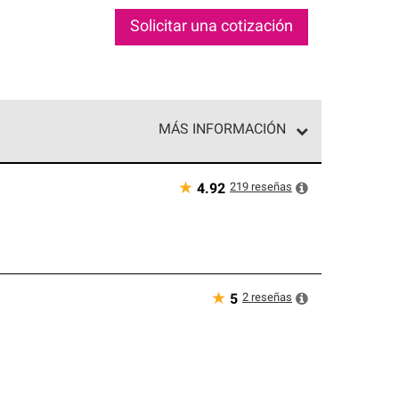
Solicitar una cotización
MÁS INFORMACIÓN
ed exclusiva de profesionales de techos que
o y confiabilidad.
★
219
reseñas
4.92
★
2
reseñas
5