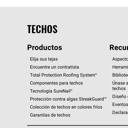
TECHOS
Productos
Recur
Elija sus tejas
Aspecto
Encuentre un contratista
Herrami
Total Protection Roofing
System®
Bibliot
Componentes para techos
Únase a
techos
Tecnología
SureNail®
Diseño 
Protección contra algas
StreakGuard™
Eventos
Colección de techos en colores fríos
Declara
Garantías de techos