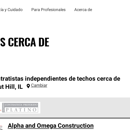
ía y Cuidado
Para Profesionales
Acerca de
S CERCA DE
tratistas independientes de techos cerca de
Cambiar
t Hill
,
IL
ontratistas Preferenciales Platinum de Owens Corning constituye
Alpha and Omega Construction
en con estándares estrictos de profesionalismo, confiabilidad 