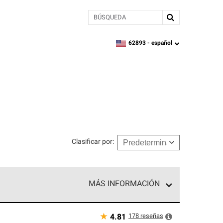
BÚSQUEDA
62893 -
español
zipcode,
language
Clasificar por
:
MÁS INFORMACIÓN
n el nivel superior de nuestra red exclusiva y
y destreza incomparable. Solo ellos pueden
★
178
reseñas
4.81