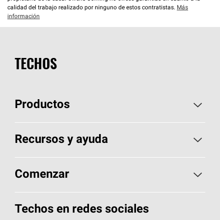
calidad del trabajo realizado por ninguno de estos contratistas.
Más
información
TECHOS
Productos
Elija sus tejas
Recursos y ayuda
Encuentre un contratista
Aspectos básicos sobre techos
Comenzar
Total Protection Roofing
System®
Herramientas de diseño y color
Llame al 1-800-GET
-
PINK®
Techos en redes sociales
Componentes para techos