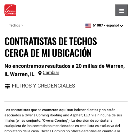
Hambu
61087 -
español
Techos
zipcode,
language
CONTRATISTAS DE TECHOS
CERCA DE MI UBICACIÓN
No encontramos resultados a 20 millas de Warren,
Cambiar
IL
Warren
,
IL
FILTROS Y CREDENCIALES
Los contratistas que se enumeran aquí son independientes y no están
asociados a Owens Corning Roofing and Asphalt, LLC ni a ninguna de sus
filiales (en su conjunto, “Owens Corning”). La decisión de contratar a
cualquiera de los contratistas mencionados en esta lista es exclusiva del
propietario de la casa. Owens Corning no ofrece garantías en cuanto a la