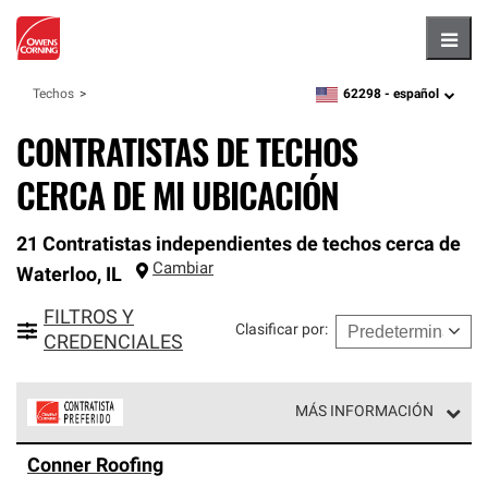
Hambu
62298 -
español
Techos
zipcode,
language
CONTRATISTAS DE TECHOS
CERCA DE MI UBICACIÓN
21 Contratistas independientes de techos cerca de
Cambiar
Waterloo
,
IL
FILTROS Y
Clasificar por
:
CREDENCIALES
MÁS INFORMACIÓN
Los Contratistas Preferenciales de Owens Corning son
Conner Roofing
parte de una red exclusiva de profesionales de techos