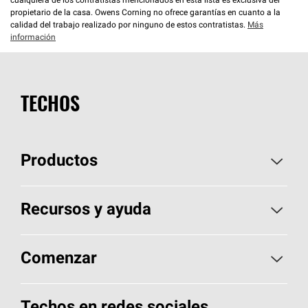
cualquiera de los contratistas mencionados en esta lista es exclusiva del
propietario de la casa. Owens Corning no ofrece garantías en cuanto a la
calidad del trabajo realizado por ninguno de estos contratistas.
Más
información
TECHOS
Productos
Elija sus tejas
Recursos y ayuda
Encuentre un contratista
Aspectos básicos sobre techos
Comenzar
Total Protection Roofing
System®
Herramientas de diseño y color
Llame al 1-800-GET
-
PINK®