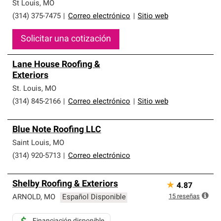
que cumplen con altos estándares y requisitos estrictos
St Louis
,
MO
de profesionalismo y confiabilidad.
(314) 375-7475
|
Correo electrónico
|
Sitio web
Solicitar una cotización
Lane House Roofing &
Exteriors
St. Louis
,
MO
(314) 845-2166
|
Correo electrónico
|
Sitio web
Blue Note Roofing LLC
Saint Louis
,
MO
(314) 920-5713
|
Correo electrónico
Shelby Roofing & Exteriors
★
4.87
15
reseñas
ARNOLD
,
MO
Español Disponible