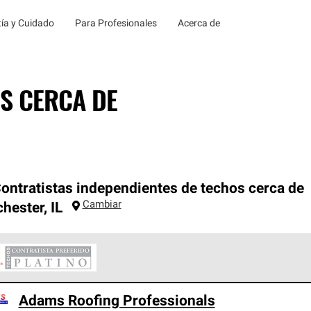
ía y Cuidado
Para Profesionales
Acerca de
S CERCA DE
ontratistas independientes de techos cerca de
Cambiar
hester
,
IL
ontratistas Preferenciales Platinum de Owens Corning constituye
Adams Roofing Professionals
en con estándares estrictos de profesionalismo, confiabilidad 