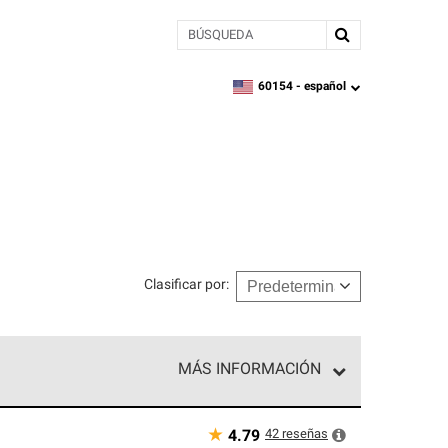
BÚSQUEDA
60154 -
español
zipcode,
language
Clasificar por
:
MÁS INFORMACIÓN
n el nivel superior de nuestra red exclusiva y
y destreza incomparable. Solo ellos pueden
★
42
reseñas
4.79