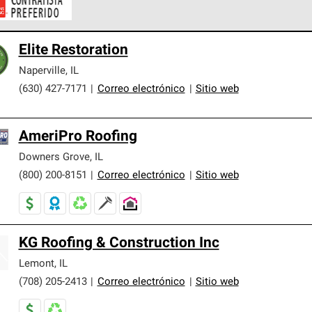
ontratistas Preferenciales de Owens Corning son parte de una r
Elite Restoration
en con altos estándares y requisitos estrictos de profesionalism
Naperville
,
IL
(630) 427-7171
|
Correo electrónico
|
Sitio web
AmeriPro Roofing
Downers Grove
,
IL
(800) 200-8151
|
Correo electrónico
|
Sitio web
KG Roofing & Construction Inc
Lemont
,
IL
(708) 205-2413
|
Correo electrónico
|
Sitio web