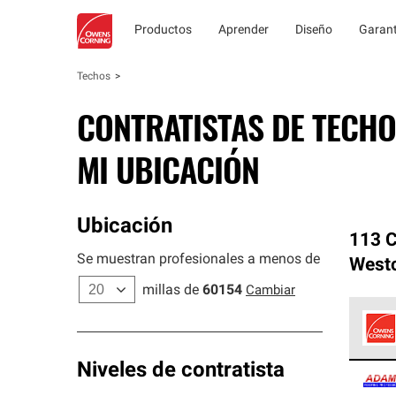
Productos
Aprender
Diseño
Garant
Techos
CONTRATISTAS DE TECHO
MI UBICACIÓN
Ubicación
113 C
Se muestran profesionales a menos de
Westc
millas de
60154
Cambiar
Los C
Niveles de contratista
cumpl