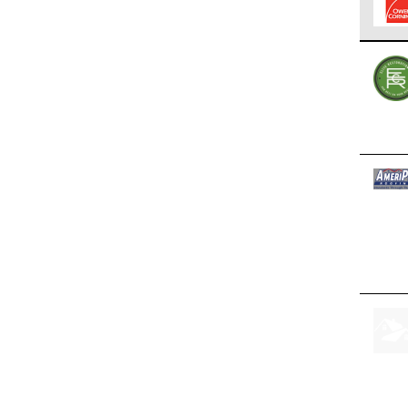
Los C
cumpl