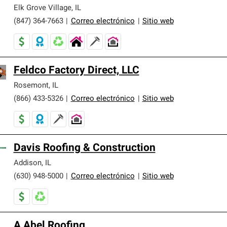
er nuestra mejor garantía de sistemas de techos.
Elk Grove Village
,
IL
(847) 364-7663
|
Correo electrónico
|
Sitio web
Feldco Factory Direct, LLC
Rosemont
,
IL
(866) 433-5326
|
Correo electrónico
|
Sitio web
Davis Roofing & Construction
Addison
,
IL
(630) 948-5000
|
Correo electrónico
|
Sitio web
A Abel Roofing