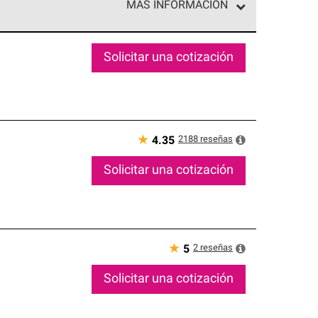
MÁS INFORMACIÓN
ed exclusiva de profesionales de techos que
o y confiabilidad.
Solicitar una cotización
★
2188
reseñas
4.35
Solicitar una cotización
★
2
reseñas
5
Solicitar una cotización