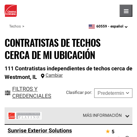
Hambu
60559 -
español
Techos
zipcode,
language
CONTRATISTAS DE TECHOS
CERCA DE MI UBICACIÓN
111 Contratistas independientes de techos cerca de
Cambiar
Westmont
,
IL
FILTROS Y
Clasificar por
:
CREDENCIALES
MÁS INFORMACIÓN
Los Contratistas Preferenciales Platinum de Owens
Sunrise Exterior Solutions
★
5
Corning constituyen el nivel superior de nuestra red