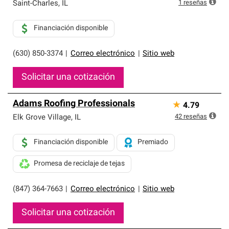
exclusiva y cumplen con estándares estrictos de
1
reseñas
Saint-Charles
,
IL
profesionalismo, confiabilidad y destreza incomparable.
Solo ellos pueden ofrecer nuestra mejor garantía de
Financiación disponible
sistemas de techos.
(630) 850-3374
|
Correo electrónico
|
Sitio web
Solicitar una cotización
Adams Roofing Professionals
★
4.79
42
reseñas
Elk Grove Village
,
IL
Financiación disponible
Premiado
Promesa de reciclaje de tejas
(847) 364-7663
|
Correo electrónico
|
Sitio web
Solicitar una cotización