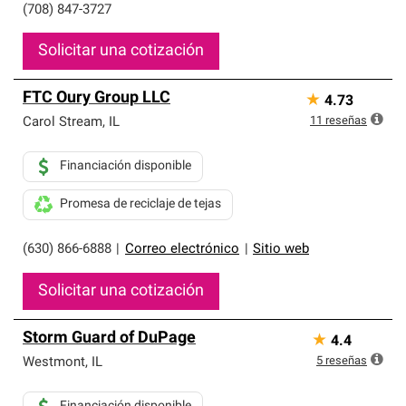
(708) 847-3727
Solicitar una cotización
FTC Oury Group LLC
★
4.73
11
reseñas
Carol Stream
,
IL
Financiación disponible
Promesa de reciclaje de tejas
(630) 866-6888
|
Correo electrónico
|
Sitio web
Solicitar una cotización
Storm Guard of DuPage
★
4.4
5
reseñas
Westmont
,
IL