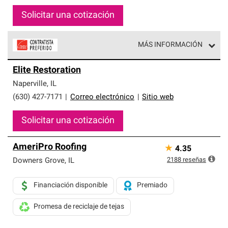
Solicitar una cotización
MÁS INFORMACIÓN
Los Contratistas Preferenciales de Owens Corning son
Elite Restoration
parte de una red exclusiva de profesionales de techos
que cumplen con altos estándares y requisitos estrictos
Naperville
,
IL
de profesionalismo y confiabilidad.
(630) 427-7171
|
Correo electrónico
|
Sitio web
Solicitar una cotización
AmeriPro Roofing
★
4.35
2188
reseñas
Downers Grove
,
IL
Financiación disponible
Premiado
Promesa de reciclaje de tejas