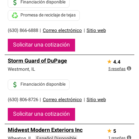
Financiación disponible
Promesa de reciclaje de tejas
(630) 866-6888
|
Correo electrónico
|
Sitio web
Solicitar una cotización
Storm Guard of DuPage
★
4.4
5
reseñas
Westmont
,
IL
Financiación disponible
(630) 806-8726
|
Correo electrónico
|
Sitio web
Solicitar una cotización
Midwest Modern Exteriors Inc
★
5
1
reseñas
Wheaton
,
IL
Español Disponible