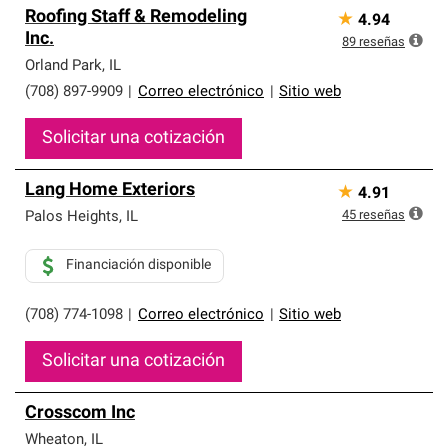
Roofing Staff & Remodeling
★
4.94
Inc.
89
reseñas
Orland Park
,
IL
(708) 897-9909
|
Correo electrónico
|
Sitio web
Solicitar una cotización
Lang Home Exteriors
★
4.91
45
reseñas
Palos Heights
,
IL
Financiación disponible
(708) 774-1098
|
Correo electrónico
|
Sitio web
Solicitar una cotización
Crosscom Inc
Wheaton
,
IL