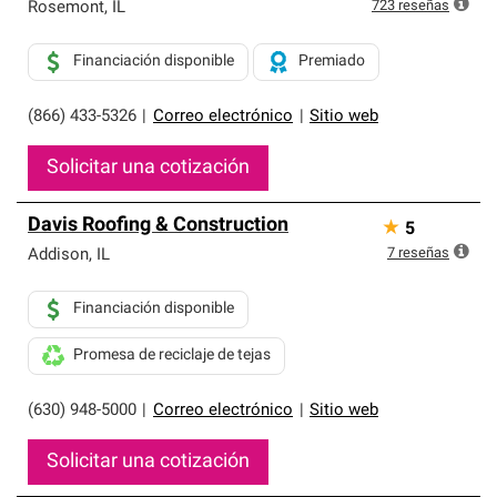
exclusiva y cumplen con estándares estrictos de
723
reseñas
Rosemont
,
IL
profesionalismo, confiabilidad y destreza incomparable.
Solo ellos pueden ofrecer nuestra mejor garantía de
Financiación disponible
Premiado
sistemas de techos.
(866) 433-5326
|
Correo electrónico
|
Sitio web
Solicitar una cotización
Davis Roofing & Construction
★
5
7
reseñas
Addison
,
IL
Financiación disponible
Promesa de reciclaje de tejas
(630) 948-5000
|
Correo electrónico
|
Sitio web
Solicitar una cotización