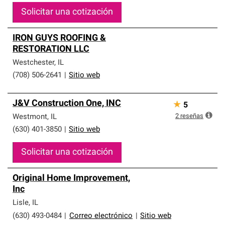
Solicitar una cotización
IRON GUYS ROOFING &
RESTORATION LLC
Westchester
,
IL
(708) 506-2641
|
Sitio web
J&V Construction One, INC
★
5
2
reseñas
Westmont
,
IL
(630) 401-3850
|
Sitio web
Solicitar una cotización
Original Home Improvement,
Inc
Lisle
,
IL
(630) 493-0484
|
Correo electrónico
|
Sitio web