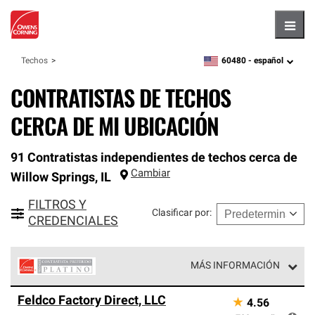
Hambu
60480 -
español
Techos
zipcode,
language
CONTRATISTAS DE TECHOS
CERCA DE MI UBICACIÓN
91 Contratistas independientes de techos cerca de
Cambiar
Willow Springs
,
IL
FILTROS Y
Clasificar por
:
CREDENCIALES
MÁS INFORMACIÓN
Los Contratistas Preferenciales Platinum de Owens
Feldco Factory Direct, LLC
★
4.56
Corning constituyen el nivel superior de nuestra red