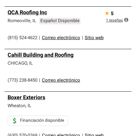
QCA Roofing Inc
★
5
1
reseñas
Romeoville
,
IL
Español Disponible
(815) 524-4622
|
Correo electrónico
|
Sitio web
Cahill Building and Roofing
CHICAGO
,
IL
(773) 238-8450
|
Correo electrónico
Boxer Exteriors
Wheaton
,
IL
Financiación disponible
(630) 570-0269
|
Correo electrónico
|
Sitio web