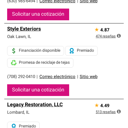
(630) 985-6494
|
Correo electrónico
|
Sitio web
Solicitar una cotización
Style Exteriors
★
4.87
474
reseñas
Oak Lawn
,
IL
Financiación disponible
Premiado
Promesa de reciclaje de tejas
(708) 292-0410
|
Correo electrónico
|
Sitio web
Solicitar una cotización
Legacy Restoration, LLC
★
4.49
513
reseñas
Lombard
,
IL
Premiado