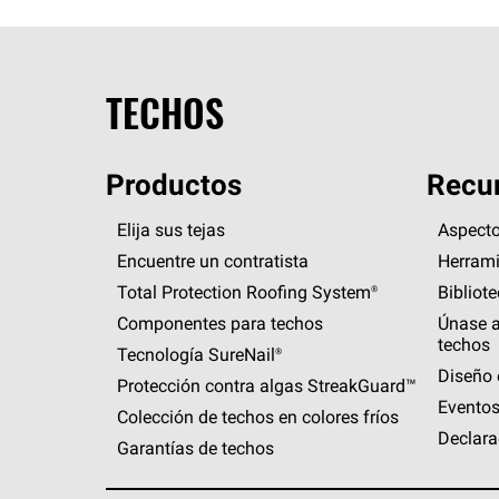
TECHOS
Productos
Recur
Elija sus tejas
Aspecto
Encuentre un contratista
Herrami
Total Protection Roofing
System®
Bibliot
Componentes para techos
Únase a
techos
Tecnología
SureNail®
Diseño 
Protección contra algas
StreakGuard™
Eventos
Colección de techos en colores fríos
Declara
Garantías de techos