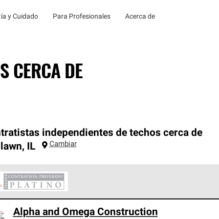
ía y Cuidado
Para Profesionales
Acerca de
S CERCA DE
tratistas independientes de techos cerca de
Cambiar
lawn
,
IL
ontratistas Preferenciales Platinum de Owens Corning constituye
Alpha and Omega Construction
en con estándares estrictos de profesionalismo, confiabilidad 