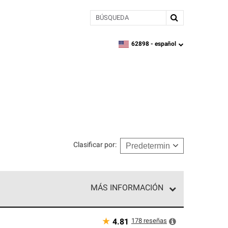
BÚSQUEDA
62898 -
español
zipcode,
language
Clasificar por
:
MÁS INFORMACIÓN
n el nivel superior de nuestra red exclusiva y
y destreza incomparable. Solo ellos pueden
★
178
reseñas
4.81