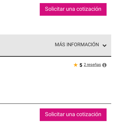
Solicitar una cotización
MÁS INFORMACIÓN
ed exclusiva de profesionales de techos que
o y confiabilidad.
★
2
reseñas
5
Solicitar una cotización