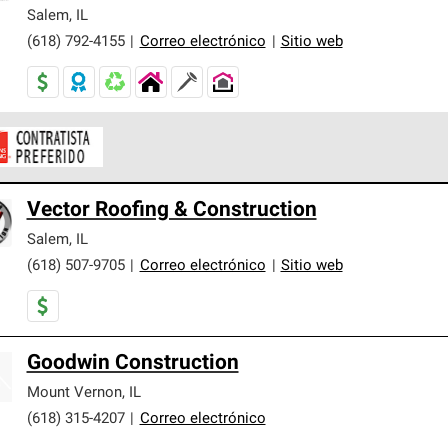
er nuestra mejor garantía de sistemas de techos.
Salem
,
IL
(618) 792-4155
|
Correo electrónico
|
Sitio web
ontratistas Preferenciales de Owens Corning son parte de una r
Vector Roofing & Construction
en con altos estándares y requisitos estrictos de profesionalism
Salem
,
IL
(618) 507-9705
|
Correo electrónico
|
Sitio web
Goodwin Construction
Mount Vernon
,
IL
(618) 315-4207
|
Correo electrónico