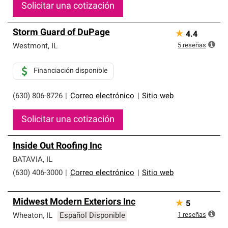
Solicitar una cotización
Storm Guard of DuPage
★
4.4
5
reseñas
Westmont
,
IL
Financiación disponible
(630) 806-8726
|
Correo electrónico
|
Sitio web
Solicitar una cotización
Inside Out Roofing Inc
BATAVIA
,
IL
(630) 406-3000
|
Correo electrónico
|
Sitio web
Midwest Modern Exteriors Inc
★
5
1
reseñas
Wheaton
,
IL
Español Disponible