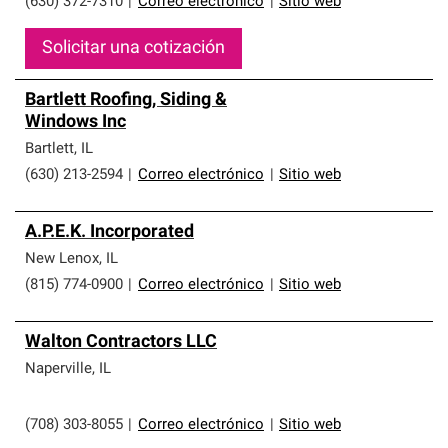
(630) 372-7310
|
Correo electrónico
|
Sitio web
Solicitar una cotización
Bartlett Roofing, Siding &
Windows Inc
Bartlett
,
IL
(630) 213-2594
|
Correo electrónico
|
Sitio web
A.P.E.K. Incorporated
New Lenox
,
IL
(815) 774-0900
|
Correo electrónico
|
Sitio web
Walton Contractors LLC
Naperville
,
IL
(708) 303-8055
|
Correo electrónico
|
Sitio web