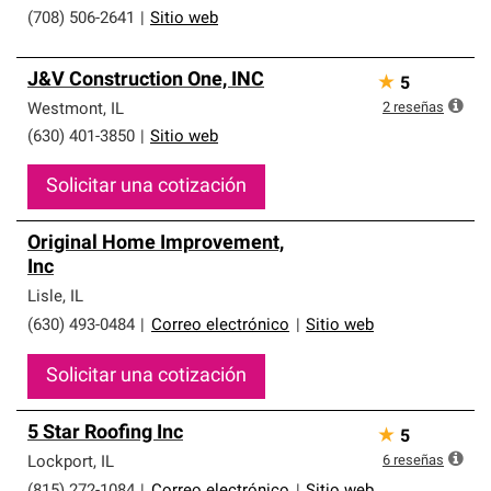
(708) 506-2641
|
Sitio web
J&V Construction One, INC
★
5
2
reseñas
Westmont
,
IL
(630) 401-3850
|
Sitio web
Solicitar una cotización
Original Home Improvement,
Inc
Lisle
,
IL
(630) 493-0484
|
Correo electrónico
|
Sitio web
Solicitar una cotización
5 Star Roofing Inc
★
5
6
reseñas
Lockport
,
IL