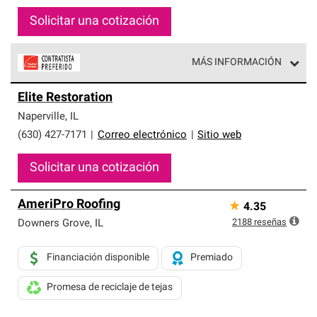
Solicitar una cotización
MÁS INFORMACIÓN
Los Contratistas Preferenciales de Owens Corning son
Elite Restoration
parte de una red exclusiva de profesionales de techos
que cumplen con altos estándares y requisitos estrictos
Naperville
,
IL
de profesionalismo y confiabilidad.
(630) 427-7171
|
Correo electrónico
|
Sitio web
Solicitar una cotización
AmeriPro Roofing
★
4.35
2188
reseñas
Downers Grove
,
IL
Financiación disponible
Premiado
Promesa de reciclaje de tejas