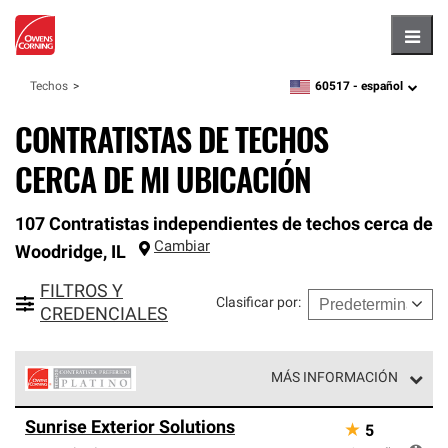
Hambu
60517 -
español
Techos
zipcode,
language
CONTRATISTAS DE TECHOS
CERCA DE MI UBICACIÓN
107 Contratistas independientes de techos cerca de
Cambiar
Woodridge
,
IL
FILTROS Y
Clasificar por
:
CREDENCIALES
MÁS INFORMACIÓN
Los Contratistas Preferenciales Platinum de Owens
Sunrise Exterior Solutions
★
5
Corning constituyen el nivel superior de nuestra red