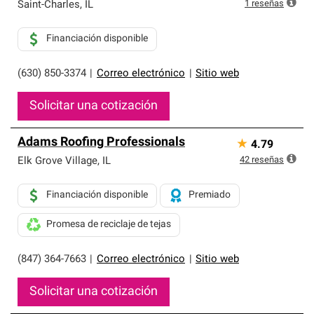
exclusiva y cumplen con estándares estrictos de
1
reseñas
Saint-Charles
,
IL
profesionalismo, confiabilidad y destreza incomparable.
Solo ellos pueden ofrecer nuestra mejor garantía de
Financiación disponible
sistemas de techos.
(630) 850-3374
|
Correo electrónico
|
Sitio web
Solicitar una cotización
Adams Roofing Professionals
★
4.79
42
reseñas
Elk Grove Village
,
IL
Financiación disponible
Premiado
Promesa de reciclaje de tejas
(847) 364-7663
|
Correo electrónico
|
Sitio web
Solicitar una cotización