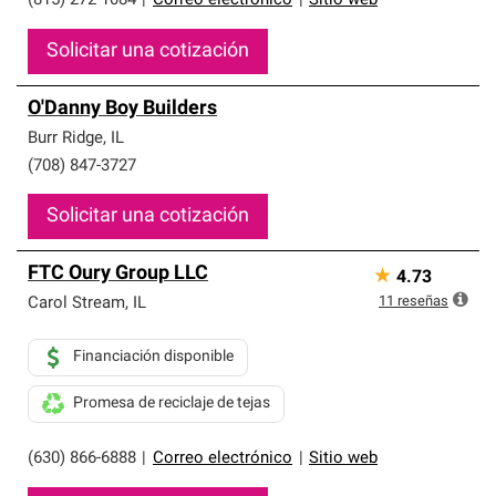
(815) 272-1084
|
Correo electrónico
|
Sitio web
Solicitar una cotización
O'Danny Boy Builders
Burr Ridge
,
IL
(708) 847-3727
Solicitar una cotización
FTC Oury Group LLC
★
4.73
11
reseñas
Carol Stream
,
IL
Financiación disponible
Promesa de reciclaje de tejas
(630) 866-6888
|
Correo electrónico
|
Sitio web