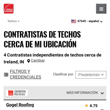
Hambu
47545 -
español
Techos
zipcode,
language
CONTRATISTAS DE TECHOS
CERCA DE MI UBICACIÓN
4 Contratistas independientes de techos cerca de
Cambiar
Ireland
,
IN
FILTROS Y
Clasificar por
:
CREDENCIALES
MÁS INFORMACIÓN
Los Contratistas Preferenciales de Owens Corning son
Gogel Roofing
★
4.75
parte de una red exclusiva de profesionales de techos