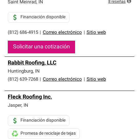
que cumplen con altos estándares y requisitos estrictos
8
reseñas
Saint Meinrad
,
IN
de profesionalismo y confiabilidad.
Financiación disponible
(812) 686-4915
|
Correo electrónico
|
Sitio web
Solicitar una cotización
Rabbit Roofing, LLC
Huntingburg
,
IN
(812) 639-7268
|
Correo electrónico
|
Sitio web
Fleck Roofing Inc.
Jasper
,
IN
Financiación disponible
Promesa de reciclaje de tejas