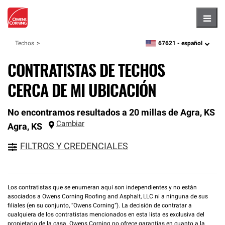
Hambu
67621 -
español
Techos
zipcode,
language
CONTRATISTAS DE TECHOS
CERCA DE MI UBICACIÓN
No encontramos resultados a 20 millas de Agra, KS
Cambiar
Agra
,
KS
FILTROS Y CREDENCIALES
Los contratistas que se enumeran aquí son independientes y no están
asociados a Owens Corning Roofing and Asphalt, LLC ni a ninguna de sus
filiales (en su conjunto, “Owens Corning”). La decisión de contratar a
cualquiera de los contratistas mencionados en esta lista es exclusiva del
propietario de la casa. Owens Corning no ofrece garantías en cuanto a la