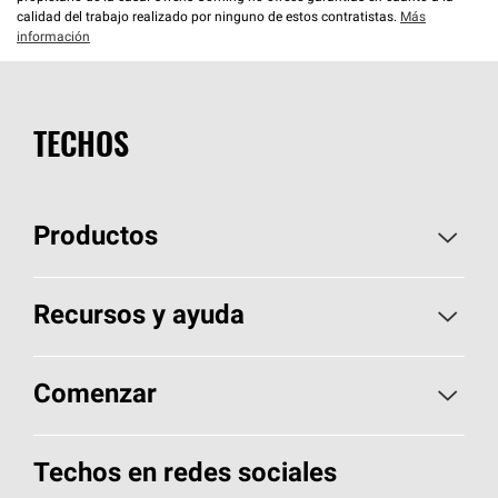
calidad del trabajo realizado por ninguno de estos contratistas.
Más
información
TECHOS
Productos
Elija sus tejas
Recursos y ayuda
Encuentre un contratista
Aspectos básicos sobre techos
Comenzar
Total Protection Roofing
System®
Herramientas de diseño y color
Llame al 1-800-GET
-
PINK®
Techos en redes sociales
Componentes para techos