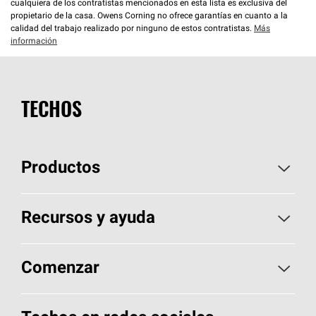
cualquiera de los contratistas mencionados en esta lista es exclusiva del
propietario de la casa. Owens Corning no ofrece garantías en cuanto a la
calidad del trabajo realizado por ninguno de estos contratistas.
Más
información
TECHOS
Productos
Elija sus tejas
Recursos y ayuda
Encuentre un contratista
Aspectos básicos sobre techos
Comenzar
Total Protection Roofing
System®
Herramientas de diseño y color
Llame al 1-800-GET
-
PINK®