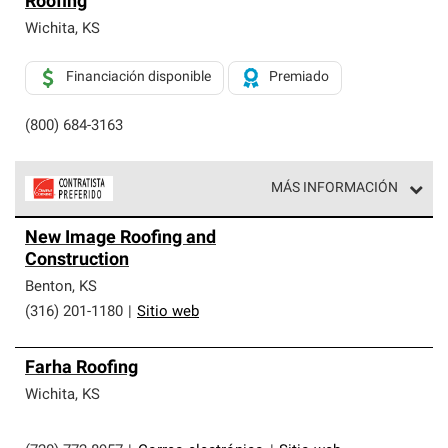
Roofing
exclusiva y cumplen con estándares estrictos de
profesionalismo, confiabilidad y destreza incomparable.
Wichita
,
KS
Solo ellos pueden ofrecer nuestra mejor garantía de
sistemas de techos.
Financiación disponible
Premiado
(800) 684-3163
MÁS INFORMACIÓN
Los Contratistas Preferenciales de Owens Corning son
New Image Roofing and
parte de una red exclusiva de profesionales de techos
Construction
que cumplen con altos estándares y requisitos estrictos
de profesionalismo y confiabilidad.
Benton
,
KS
(316) 201-1180
|
Sitio web
Farha Roofing
Wichita
,
KS