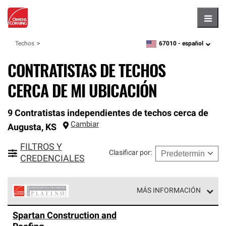
Hambu
67010 -
español
Techos
zipcode,
language
CONTRATISTAS DE TECHOS
CERCA DE MI UBICACIÓN
9 Contratistas independientes de techos cerca de
Cambiar
Augusta
,
KS
FILTROS Y
Clasificar por
:
CREDENCIALES
MÁS INFORMACIÓN
Los Contratistas Preferenciales Platinum de Owens
Spartan Construction and
Corning constituyen el nivel superior de nuestra red