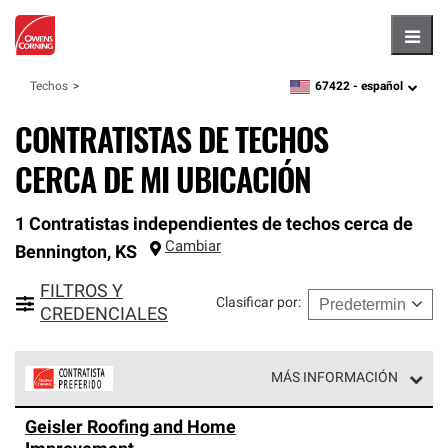
Hambu
67422 -
español
Techos
zipcode,
language
CONTRATISTAS DE TECHOS
CERCA DE MI UBICACIÓN
1 Contratistas independientes de techos cerca de
Cambiar
Bennington
,
KS
FILTROS Y
Clasificar por
:
CREDENCIALES
MÁS INFORMACIÓN
Los Contratistas Preferenciales de Owens Corning son
Geisler Roofing and Home
parte de una red exclusiva de profesionales de techos