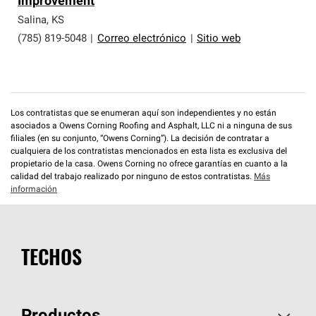
Improvement
que cumplen con altos estándares y requisitos estrictos
de profesionalismo y confiabilidad.
Salina
,
KS
(785) 819-5048
|
Correo electrónico
|
Sitio web
Los contratistas que se enumeran aquí son independientes y no están
asociados a Owens Corning Roofing and Asphalt, LLC ni a ninguna de sus
filiales (en su conjunto, “Owens Corning”). La decisión de contratar a
cualquiera de los contratistas mencionados en esta lista es exclusiva del
propietario de la casa. Owens Corning no ofrece garantías en cuanto a la
calidad del trabajo realizado por ninguno de estos contratistas.
Más
información
TECHOS