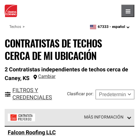
Hambu
67333 -
español
Techos
zipcode,
language
CONTRATISTAS DE TECHOS
CERCA DE MI UBICACIÓN
2 Contratistas independientes de techos cerca de
Cambiar
Caney
,
KS
FILTROS Y
Clasificar por
:
CREDENCIALES
MÁS INFORMACIÓN
Los Contratistas Preferenciales de Owens Corning son
Falcon Roofing LLC
parte de una red exclusiva de profesionales de techos