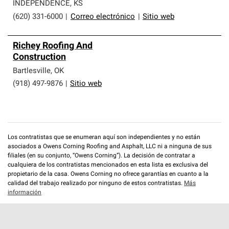
que cumplen con altos estándares y requisitos estrictos
INDEPENDENCE
,
KS
de profesionalismo y confiabilidad.
(620) 331-6000
|
Correo electrónico
|
Sitio web
Richey Roofing And
Construction
Bartlesville
,
OK
(918) 497-9876
|
Sitio web
Los contratistas que se enumeran aquí son independientes y no están
asociados a Owens Corning Roofing and Asphalt, LLC ni a ninguna de sus
filiales (en su conjunto, “Owens Corning”). La decisión de contratar a
cualquiera de los contratistas mencionados en esta lista es exclusiva del
propietario de la casa. Owens Corning no ofrece garantías en cuanto a la
calidad del trabajo realizado por ninguno de estos contratistas.
Más
información