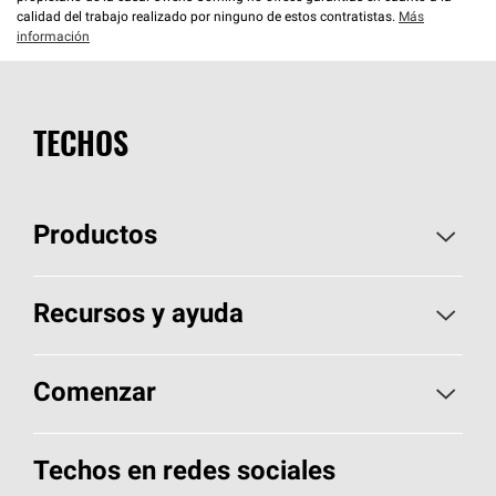
calidad del trabajo realizado por ninguno de estos contratistas.
Más
información
TECHOS
Productos
Elija sus tejas
Recursos y ayuda
Encuentre un contratista
Aspectos básicos sobre techos
Comenzar
Total Protection Roofing
System®
Herramientas de diseño y color
Llame al 1-800-GET
-
PINK®
Techos en redes sociales
Componentes para techos