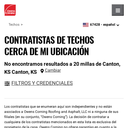
Hambu
67428 -
español
Techos
zipcode,
language
CONTRATISTAS DE TECHOS
CERCA DE MI UBICACIÓN
No encontramos resultados a 20 millas de Canton,
Cambiar
KS
Canton
,
KS
FILTROS Y CREDENCIALES
Los contratistas que se enumeran aquí son independientes y no están
asociados a Owens Corning Roofing and Asphalt, LLC ni a ninguna de sus
filiales (en su conjunto, “Owens Corning”). La decisión de contratar a
cualquiera de los contratistas mencionados en esta lista es exclusiva del
propietario de la casa. Owens Corning no ofrece garantías en cuanto a la