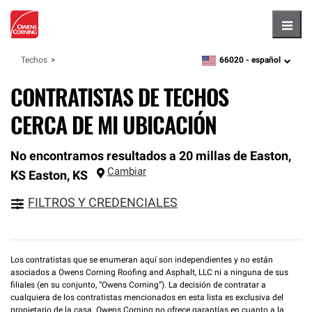
Hambu
66020 -
español
Techos
zipcode,
language
CONTRATISTAS DE TECHOS
CERCA DE MI UBICACIÓN
No encontramos resultados a 20 millas de Easton,
Cambiar
KS
Easton
,
KS
FILTROS Y CREDENCIALES
Los contratistas que se enumeran aquí son independientes y no están
asociados a Owens Corning Roofing and Asphalt, LLC ni a ninguna de sus
filiales (en su conjunto, “Owens Corning”). La decisión de contratar a
cualquiera de los contratistas mencionados en esta lista es exclusiva del
propietario de la casa. Owens Corning no ofrece garantías en cuanto a la