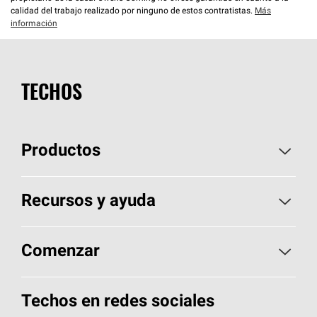
calidad del trabajo realizado por ninguno de estos contratistas.
Más
información
TECHOS
Productos
Elija sus tejas
Recursos y ayuda
Encuentre un contratista
Aspectos básicos sobre techos
Comenzar
Total Protection Roofing
System®
Herramientas de diseño y color
Llame al 1-800-GET
-
PINK®
Techos en redes sociales
Componentes para techos