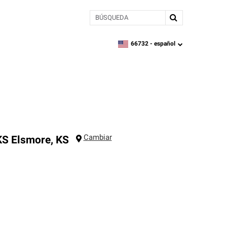
BÚSQUEDA
66732 -
español
zipcode,
language
Cambiar
KS
Elsmore
,
KS