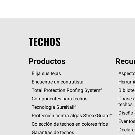
TECHOS
Productos
Recur
Elija sus tejas
Aspecto
Encuentre un contratista
Herrami
Total Protection Roofing
System®
Bibliot
Componentes para techos
Únase a
techos
Tecnología
SureNail®
Diseño 
Protección contra algas
StreakGuard™
Eventos
Colección de techos en colores fríos
Declara
Garantías de techos