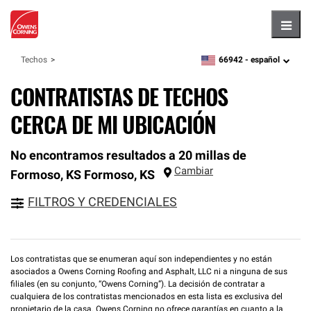
Hambu
66942 -
español
Techos
zipcode,
language
CONTRATISTAS DE TECHOS
CERCA DE MI UBICACIÓN
No encontramos resultados a 20 millas de
Cambiar
Formoso, KS
Formoso
,
KS
FILTROS Y CREDENCIALES
Los contratistas que se enumeran aquí son independientes y no están
asociados a Owens Corning Roofing and Asphalt, LLC ni a ninguna de sus
filiales (en su conjunto, “Owens Corning”). La decisión de contratar a
cualquiera de los contratistas mencionados en esta lista es exclusiva del
propietario de la casa. Owens Corning no ofrece garantías en cuanto a la