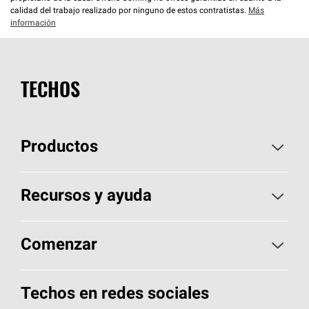
calidad del trabajo realizado por ninguno de estos contratistas.
Más
información
TECHOS
Productos
Elija sus tejas
Recursos y ayuda
Encuentre un contratista
Aspectos básicos sobre techos
Comenzar
Total Protection Roofing
System®
Herramientas de diseño y color
Llame al 1-800-GET
-
PINK®
Techos en redes sociales
Componentes para techos