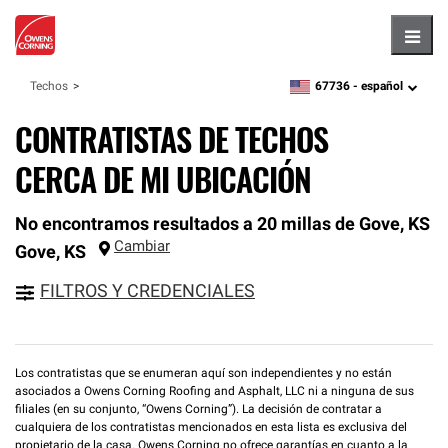
Hambu
67736 -
español
Techos
zipcode,
language
CONTRATISTAS DE TECHOS
CERCA DE MI UBICACIÓN
No encontramos resultados a 20 millas de Gove, KS
Cambiar
Gove
,
KS
FILTROS Y CREDENCIALES
Los contratistas que se enumeran aquí son independientes y no están
asociados a Owens Corning Roofing and Asphalt, LLC ni a ninguna de sus
filiales (en su conjunto, “Owens Corning”). La decisión de contratar a
cualquiera de los contratistas mencionados en esta lista es exclusiva del
propietario de la casa. Owens Corning no ofrece garantías en cuanto a la