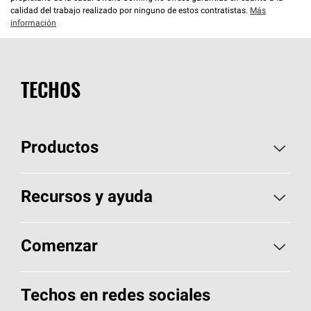
calidad del trabajo realizado por ninguno de estos contratistas.
Más
información
TECHOS
Productos
Elija sus tejas
Recursos y ayuda
Encuentre un contratista
Aspectos básicos sobre techos
Comenzar
Total Protection Roofing
System®
Herramientas de diseño y color
Llame al 1-800-GET
-
PINK®
Techos en redes sociales
Componentes para techos