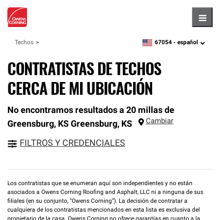
Hambu
67054 -
español
Techos
zipcode,
language
CONTRATISTAS DE TECHOS
CERCA DE MI UBICACIÓN
No encontramos resultados a 20 millas de
Cambiar
Greensburg, KS
Greensburg
,
KS
FILTROS Y CREDENCIALES
Los contratistas que se enumeran aquí son independientes y no están
asociados a Owens Corning Roofing and Asphalt, LLC ni a ninguna de sus
filiales (en su conjunto, “Owens Corning”). La decisión de contratar a
cualquiera de los contratistas mencionados en esta lista es exclusiva del
propietario de la casa. Owens Corning no ofrece garantías en cuanto a la