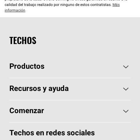
calidad del trabajo realizado por ninguno de estos contratistas.
Más
información
TECHOS
Productos
Elija sus tejas
Recursos y ayuda
Encuentre un contratista
Aspectos básicos sobre techos
Comenzar
Total Protection Roofing
System®
Herramientas de diseño y color
Llame al 1-800-GET
-
PINK®
Techos en redes sociales
Componentes para techos