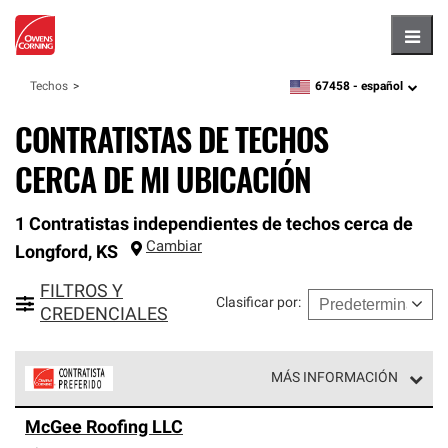
Hambu
67458 -
español
Techos
zipcode,
language
CONTRATISTAS DE TECHOS
CERCA DE MI UBICACIÓN
1 Contratistas independientes de techos cerca de
Cambiar
Longford
,
KS
FILTROS Y
Clasificar por
:
CREDENCIALES
MÁS INFORMACIÓN
Los Contratistas Preferenciales de Owens Corning son
McGee Roofing LLC
parte de una red exclusiva de profesionales de techos