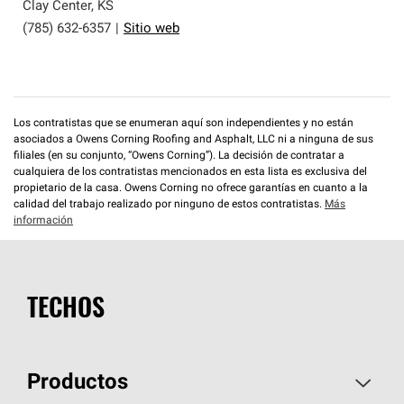
que cumplen con altos estándares y requisitos estrictos
Clay Center
,
KS
de profesionalismo y confiabilidad.
(785) 632-6357
|
Sitio web
Los contratistas que se enumeran aquí son independientes y no están
asociados a Owens Corning Roofing and Asphalt, LLC ni a ninguna de sus
filiales (en su conjunto, “Owens Corning”). La decisión de contratar a
cualquiera de los contratistas mencionados en esta lista es exclusiva del
propietario de la casa. Owens Corning no ofrece garantías en cuanto a la
calidad del trabajo realizado por ninguno de estos contratistas.
Más
información
TECHOS
Productos