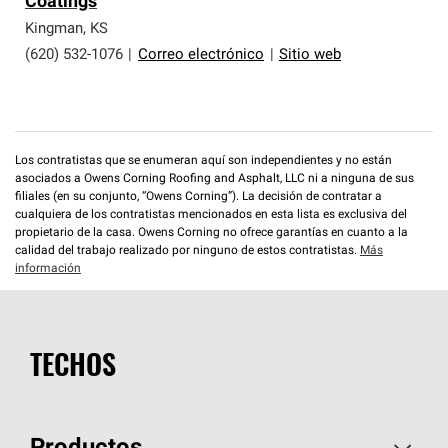
Coatings
que cumplen con altos estándares y requisitos estrictos
de profesionalismo y confiabilidad.
Kingman
,
KS
(620) 532-1076
|
Correo electrónico
|
Sitio web
Los contratistas que se enumeran aquí son independientes y no están
asociados a Owens Corning Roofing and Asphalt, LLC ni a ninguna de sus
filiales (en su conjunto, “Owens Corning”). La decisión de contratar a
cualquiera de los contratistas mencionados en esta lista es exclusiva del
propietario de la casa. Owens Corning no ofrece garantías en cuanto a la
calidad del trabajo realizado por ninguno de estos contratistas.
Más
información
TECHOS