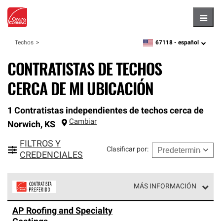
Hambu
67118 -
español
Techos
zipcode,
language
CONTRATISTAS DE TECHOS
CERCA DE MI UBICACIÓN
1 Contratistas independientes de techos cerca de
Cambiar
Norwich
,
KS
FILTROS Y
Clasificar por
:
CREDENCIALES
MÁS INFORMACIÓN
Los Contratistas Preferenciales de Owens Corning son
AP Roofing and Specialty
parte de una red exclusiva de profesionales de techos