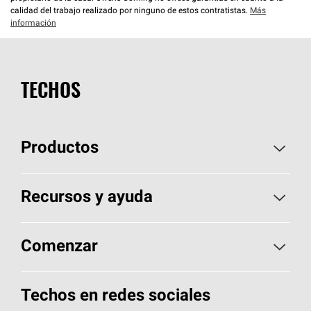
calidad del trabajo realizado por ninguno de estos contratistas.
Más
información
TECHOS
Productos
Elija sus tejas
Recursos y ayuda
Encuentre un contratista
Aspectos básicos sobre techos
Comenzar
Total Protection Roofing
System®
Herramientas de diseño y color
Llame al 1-800-GET
-
PINK®
Techos en redes sociales
Componentes para techos