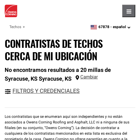
Hambu
67878 -
español
Techos
zipcode,
language
CONTRATISTAS DE TECHOS
CERCA DE MI UBICACIÓN
No encontramos resultados a 20 millas de
Cambiar
Syracuse, KS
Syracuse
,
KS
FILTROS Y CREDENCIALES
Los contratistas que se enumeran aquí son independientes y no están
asociados a Owens Corning Roofing and Asphalt, LLC ni a ninguna de sus
filiales (en su conjunto, “Owens Corning”). La decisión de contratar a
cualquiera de los contratistas mencionados en esta lista es exclusiva del
propietario de la casa. Owens Corning no ofrece garantías en cuanto a la