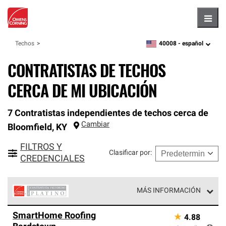
Hambu
40008 -
español
Techos
zipcode,
language
CONTRATISTAS DE TECHOS
CERCA DE MI UBICACIÓN
7 Contratistas independientes de techos cerca de
Cambiar
Bloomfield
,
KY
FILTROS Y
Clasificar por
:
CREDENCIALES
MÁS INFORMACIÓN
Los Contratistas Preferenciales Platinum de Owens
SmartHome Roofing
★
4.88
Corning constituyen el nivel superior de nuestra red