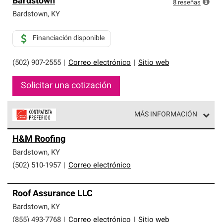
Bardstown
exclusiva y cumplen con estándares estrictos de
8
reseñas
profesionalismo, confiabilidad y destreza incomparable.
Bardstown
,
KY
Solo ellos pueden ofrecer nuestra mejor garantía de
sistemas de techos.
Financiación disponible
(502) 907-2555
|
Correo electrónico
|
Sitio web
Solicitar una cotización
MÁS INFORMACIÓN
Los Contratistas Preferenciales de Owens Corning son
H&M Roofing
parte de una red exclusiva de profesionales de techos
que cumplen con altos estándares y requisitos estrictos
Bardstown
,
KY
de profesionalismo y confiabilidad.
(502) 510-1957
|
Correo electrónico
Roof Assurance LLC
Bardstown
,
KY
(855) 493-7768
|
Correo electrónico
|
Sitio web