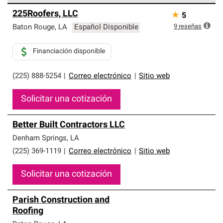
Los Contratistas Preferenciales de Owens Corning son
225Roofers, LLC
★
5
parte de una red exclusiva de profesionales de techos
que cumplen con altos estándares y requisitos estrictos
9
reseñas
Baton Rouge
,
LA
Español Disponible
de profesionalismo y confiabilidad.
Financiación disponible
(225) 888-5254
|
Correo electrónico
|
Sitio web
Solicitar una cotización
Better Built Contractors LLC
Denham Springs
,
LA
(225) 369-1119
|
Correo electrónico
|
Sitio web
Solicitar una cotización
Parish Construction and
Roofing