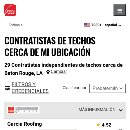
Hambu
70801 -
español
Techos
zipcode,
language
CONTRATISTAS DE TECHOS
CERCA DE MI UBICACIÓN
29 Contratistas independientes de techos cerca de
Cambiar
Baton Rouge
,
LA
FILTROS Y
Clasificar por
:
CREDENCIALES
MÁS INFORMACIÓN
Los Contratistas Preferenciales Platinum de Owens
Garcia Roofing
★
4.52
Corning constituyen el nivel superior de nuestra red