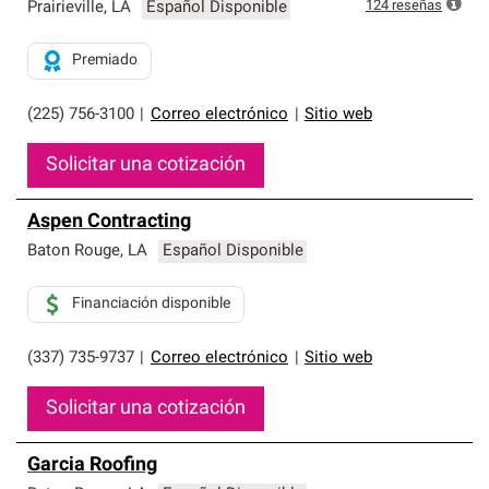
exclusiva y cumplen con estándares estrictos de
124
reseñas
Prairieville
,
LA
Español Disponible
profesionalismo, confiabilidad y destreza incomparable.
Solo ellos pueden ofrecer nuestra mejor garantía de
Premiado
sistemas de techos.
(225) 756-3100
|
Correo electrónico
|
Sitio web
Solicitar una cotización
Aspen Contracting
Baton Rouge
,
LA
Español Disponible
Financiación disponible
(337) 735-9737
|
Correo electrónico
|
Sitio web
Solicitar una cotización
Garcia Roofing