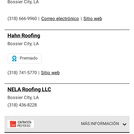
exclusiva y cumplen con estándares estrictos de
Bossier City
,
LA
profesionalismo, confiabilidad y destreza incomparable.
Solo ellos pueden ofrecer nuestra mejor garantía de
sistemas de techos.
(318) 666-9960
|
Correo electrónico
|
Sitio web
Hahn Roofing
Bossier City
,
LA
Premiado
(318) 741-5770
|
Sitio web
NELA Roofing LLC
Bossier CIty
,
LA
(318) 436-8228
MÁS INFORMACIÓN