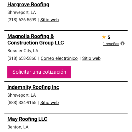
Los Contratistas Preferenciales de Owens Corning son
Hargrove Roofing
parte de una red exclusiva de profesionales de techos
que cumplen con altos estándares y requisitos estrictos
Shreveport
,
LA
de profesionalismo y confiabilidad.
(318) 626-5599
|
Sitio web
Magnolia Roofing &
★
5
Construction Group LLC
1
reseñas
Bossier City
,
LA
(318) 658-5866
|
Correo electrónico
|
Sitio web
Solicitar una cotización
Indemnity Roofing Inc
Shreveport
,
LA
(888) 334-9155
|
Sitio web
May Roofing LLC
Benton
,
LA