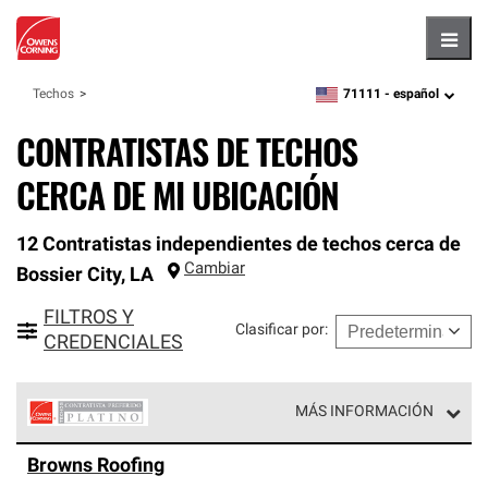
Hambu
71111 -
español
Techos
zipcode,
language
CONTRATISTAS DE TECHOS
CERCA DE MI UBICACIÓN
12 Contratistas independientes de techos cerca de
Cambiar
Bossier City
,
LA
FILTROS Y
Clasificar por
:
CREDENCIALES
MÁS INFORMACIÓN
Los Contratistas Preferenciales Platinum de Owens
Browns Roofing
Corning constituyen el nivel superior de nuestra red