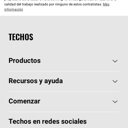
calidad del trabajo realizado por ninguno de estos contratistas.
Más
información
TECHOS
Productos
Elija sus tejas
Recursos y ayuda
Encuentre un contratista
Aspectos básicos sobre techos
Comenzar
Total Protection Roofing
System®
Herramientas de diseño y color
Llame al 1-800-GET
-
PINK®
Techos en redes sociales
Componentes para techos