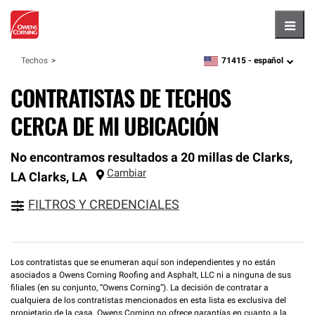
Hambu
71415 -
español
Techos
zipcode,
language
CONTRATISTAS DE TECHOS
CERCA DE MI UBICACIÓN
No encontramos resultados a 20 millas de Clarks,
Cambiar
LA
Clarks
,
LA
FILTROS Y CREDENCIALES
Los contratistas que se enumeran aquí son independientes y no están
asociados a Owens Corning Roofing and Asphalt, LLC ni a ninguna de sus
filiales (en su conjunto, “Owens Corning”). La decisión de contratar a
cualquiera de los contratistas mencionados en esta lista es exclusiva del
propietario de la casa. Owens Corning no ofrece garantías en cuanto a la