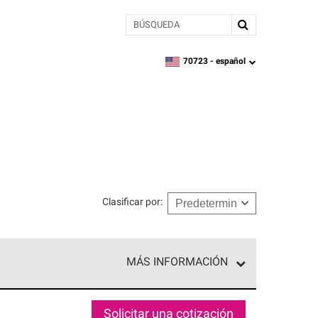
BÚSQUEDA
70723 -
español
zipcode,
language
Clasificar por
:
MÁS INFORMACIÓN
ed exclusiva de profesionales de techos que
o y confiabilidad.
Solicitar una cotización