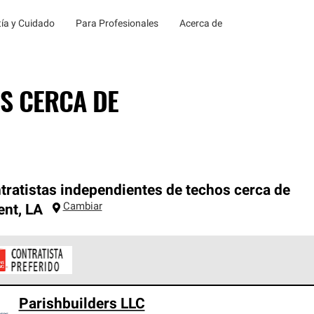
ía y Cuidado
Para Profesionales
Acerca de
S CERCA DE
tratistas independientes de techos cerca de
Cambiar
ent
,
LA
ontratistas Preferenciales de Owens Corning son parte de una r
Parishbuilders LLC
en con altos estándares y requisitos estrictos de profesionalism