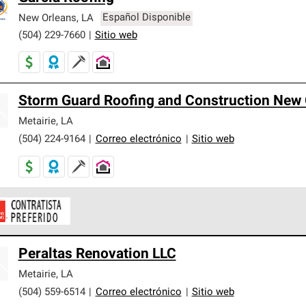
New Orleans
,
LA
Español Disponible
(504) 229-7660
|
Sitio web
Storm Guard Roofing and Construction New 
Metairie
,
LA
(504) 224-9164
|
Correo electrónico
|
Sitio web
ontratistas Preferenciales de Owens Corning son parte de una r
Peraltas Renovation LLC
en con altos estándares y requisitos estrictos de profesionalism
Metairie
,
LA
(504) 559-6514
|
Correo electrónico
|
Sitio web