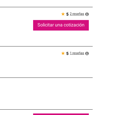
★
2
reseñas
5
Solicitar una cotización
★
1
reseñas
5