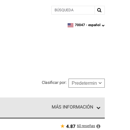
BÚSQUEDA
70047 -
español
zipcode,
language
Clasificar por
:
MÁS INFORMACIÓN
n el nivel superior de nuestra red exclusiva y
y destreza incomparable. Solo ellos pueden
★
60
reseñas
4.87