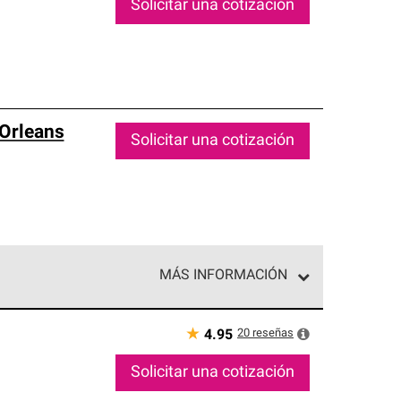
Solicitar una cotización
Orleans
Solicitar una cotización
MÁS INFORMACIÓN
ed exclusiva de profesionales de techos que
o y confiabilidad.
★
20
reseñas
4.95
Solicitar una cotización