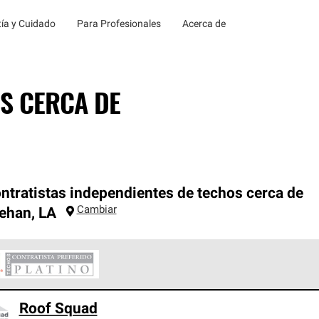
ía y Cuidado
Para Profesionales
Acerca de
S CERCA DE
ntratistas independientes de techos cerca de
Cambiar
rehan
,
LA
ontratistas Preferenciales Platinum de Owens Corning constituye
Roof Squad
en con estándares estrictos de profesionalismo, confiabilidad 