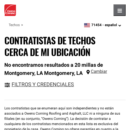
Hambu
71454 -
español
Techos
zipcode,
language
CONTRATISTAS DE TECHOS
CERCA DE MI UBICACIÓN
No encontramos resultados a 20 millas de
Cambiar
Montgomery, LA
Montgomery
,
LA
FILTROS Y CREDENCIALES
Los contratistas que se enumeran aquí son independientes y no están
asociados a Owens Corning Roofing and Asphalt, LLC ni a ninguna de sus
filiales (en su conjunto, “Owens Corning”). La decisión de contratar a
cualquiera de los contratistas mencionados en esta lista es exclusiva del
propietario de la casa. Owens Corning no ofrece garantías en cuanto a la