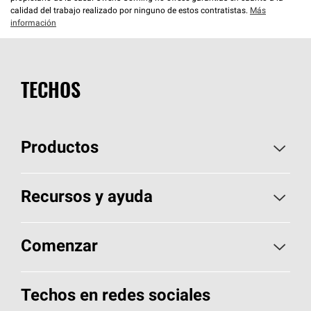
calidad del trabajo realizado por ninguno de estos contratistas.
Más
información
TECHOS
Productos
Elija sus tejas
Recursos y ayuda
Encuentre un contratista
Aspectos básicos sobre techos
Comenzar
Total Protection Roofing
System®
Herramientas de diseño y color
Llame al 1-800-GET
-
PINK®
Techos en redes sociales
Componentes para techos