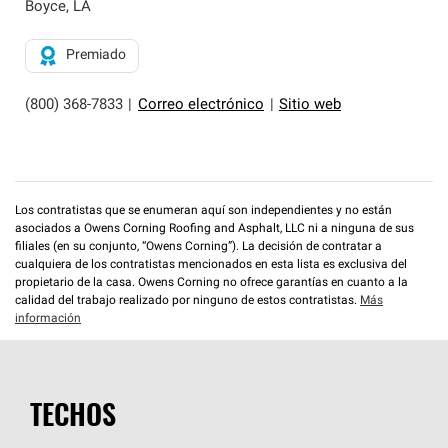
exclusiva y cumplen con estándares estrictos de
Boyce
,
LA
profesionalismo, confiabilidad y destreza incomparable.
Solo ellos pueden ofrecer nuestra mejor garantía de
Premiado
sistemas de techos.
(800) 368-7833
|
Correo electrónico
|
Sitio web
Los contratistas que se enumeran aquí son independientes y no están
asociados a Owens Corning Roofing and Asphalt, LLC ni a ninguna de sus
filiales (en su conjunto, “Owens Corning”). La decisión de contratar a
cualquiera de los contratistas mencionados en esta lista es exclusiva del
propietario de la casa. Owens Corning no ofrece garantías en cuanto a la
calidad del trabajo realizado por ninguno de estos contratistas.
Más
información
TECHOS