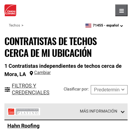
Hambu
71455 -
español
Techos
zipcode,
language
CONTRATISTAS DE TECHOS
CERCA DE MI UBICACIÓN
1 Contratistas independientes de techos cerca de
Cambiar
Mora
,
LA
FILTROS Y
Clasificar por
:
CREDENCIALES
MÁS INFORMACIÓN
Los Contratistas Preferenciales Platinum de Owens
Hahn Roofing
Corning constituyen el nivel superior de nuestra red