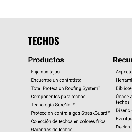
TECHOS
Productos
Recur
Elija sus tejas
Aspecto
Encuentre un contratista
Herrami
Total Protection Roofing
System®
Bibliot
Componentes para techos
Únase a
techos
Tecnología
SureNail®
Diseño 
Protección contra algas
StreakGuard™
Eventos
Colección de techos en colores fríos
Declara
Garantías de techos