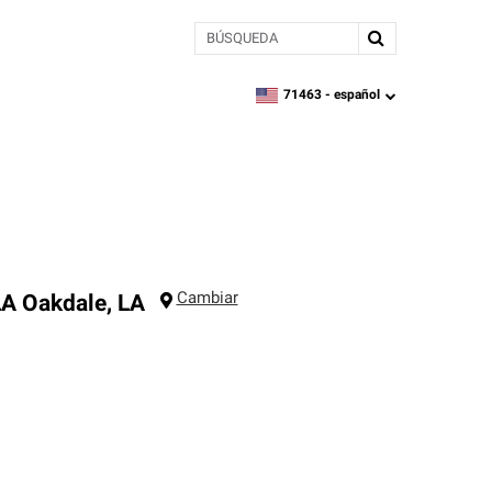
BÚSQUEDA
71463 -
español
zipcode,
language
Cambiar
LA
Oakdale
,
LA