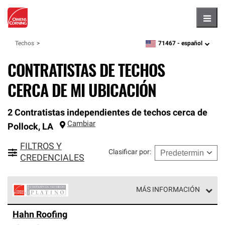
Hambu
71467 -
español
Techos
zipcode,
language
CONTRATISTAS DE TECHOS
CERCA DE MI UBICACIÓN
2 Contratistas independientes de techos cerca de
Cambiar
Pollock
,
LA
FILTROS Y
Clasificar por
:
CREDENCIALES
MÁS INFORMACIÓN
Los Contratistas Preferenciales Platinum de Owens
Hahn Roofing
Corning constituyen el nivel superior de nuestra red