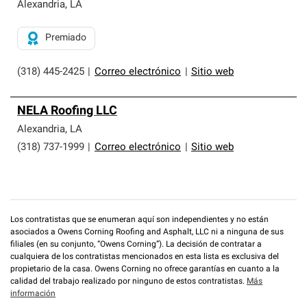
exclusiva y cumplen con estándares estrictos de
Alexandria
,
LA
profesionalismo, confiabilidad y destreza incomparable.
Solo ellos pueden ofrecer nuestra mejor garantía de
Premiado
sistemas de techos.
(318) 445-2425
|
Correo electrónico
|
Sitio web
NELA Roofing LLC
Alexandria
,
LA
(318) 737-1999
|
Correo electrónico
|
Sitio web
Los contratistas que se enumeran aquí son independientes y no están
asociados a Owens Corning Roofing and Asphalt, LLC ni a ninguna de sus
filiales (en su conjunto, “Owens Corning”). La decisión de contratar a
cualquiera de los contratistas mencionados en esta lista es exclusiva del
propietario de la casa. Owens Corning no ofrece garantías en cuanto a la
calidad del trabajo realizado por ninguno de estos contratistas.
Más
información