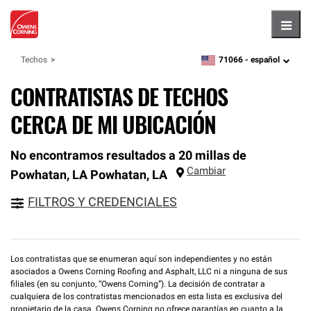
Hambu
71066 -
español
Techos
zipcode,
language
CONTRATISTAS DE TECHOS
CERCA DE MI UBICACIÓN
No encontramos resultados a 20 millas de
Cambiar
Powhatan, LA
Powhatan
,
LA
FILTROS Y CREDENCIALES
Los contratistas que se enumeran aquí son independientes y no están
asociados a Owens Corning Roofing and Asphalt, LLC ni a ninguna de sus
filiales (en su conjunto, “Owens Corning”). La decisión de contratar a
cualquiera de los contratistas mencionados en esta lista es exclusiva del
propietario de la casa. Owens Corning no ofrece garantías en cuanto a la