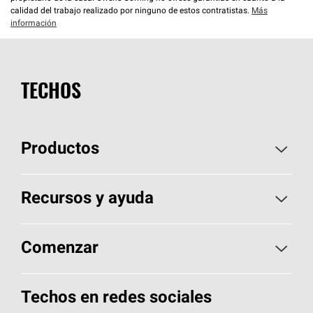
calidad del trabajo realizado por ninguno de estos contratistas.
Más
información
TECHOS
Productos
Elija sus tejas
Recursos y ayuda
Encuentre un contratista
Aspectos básicos sobre techos
Comenzar
Total Protection Roofing
System®
Herramientas de diseño y color
Llame al 1-800-GET
-
PINK®
Techos en redes sociales
Componentes para techos