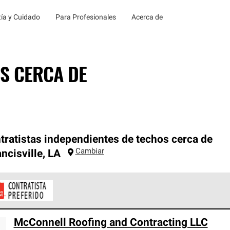
ía y Cuidado
Para Profesionales
Acerca de
S CERCA DE
tratistas independientes de techos cerca de
Cambiar
ancisville
,
LA
ontratistas Preferenciales de Owens Corning son parte de una r
McConnell Roofing and Contracting LLC
en con altos estándares y requisitos estrictos de profesionalism