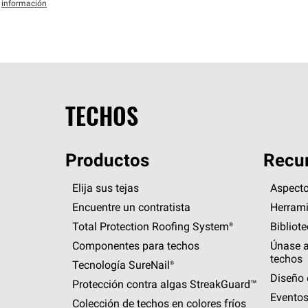
información
TECHOS
Productos
Recur
Elija sus tejas
Aspecto
Encuentre un contratista
Herrami
Total Protection Roofing
System®
Bibliot
Componentes para techos
Únase a
techos
Tecnología
SureNail®
Diseño 
Protección contra algas
StreakGuard™
Eventos
Colección de techos en colores fríos