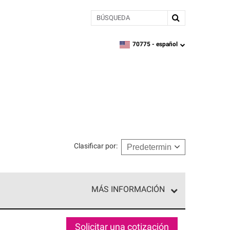
BÚSQUEDA
70775 -
español
zipcode,
language
Clasificar por
:
MÁS INFORMACIÓN
ed exclusiva de profesionales de techos que
o y confiabilidad.
Solicitar una cotización