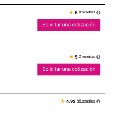
★
8
reseñas
5
Solicitar una cotización
★
2
reseñas
5
Solicitar una cotización
★
95
reseñas
4.92