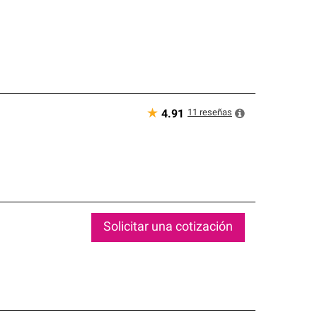
★
11
reseñas
4.91
Solicitar una cotización