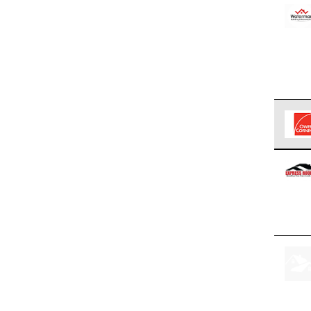
Los C
cumpl