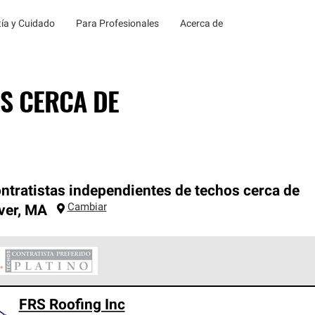
ía y Cuidado
Para Profesionales
Acerca de
S CERCA DE
ntratistas independientes de techos cerca de
Cambiar
ver
,
MA
ontratistas Preferenciales Platinum de Owens Corning constituye
FRS Roofing Inc
en con estándares estrictos de profesionalismo, confiabilidad 