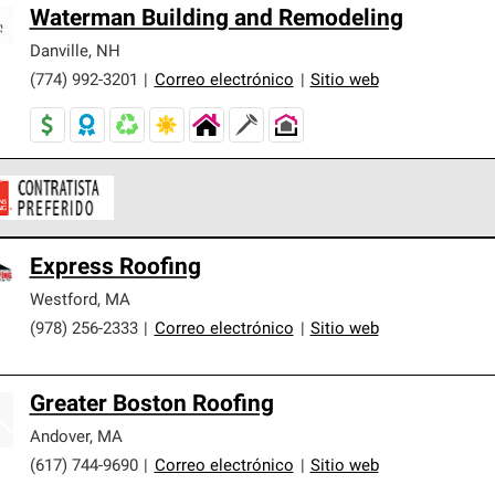
Waterman Building and Remodeling
Danville
,
NH
(774) 992-3201
|
Correo electrónico
|
Sitio web
ontratistas Preferenciales de Owens Corning son parte de una r
Express Roofing
en con altos estándares y requisitos estrictos de profesionalism
Westford
,
MA
(978) 256-2333
|
Correo electrónico
|
Sitio web
Greater Boston Roofing
Andover
,
MA
(617) 744-9690
|
Correo electrónico
|
Sitio web