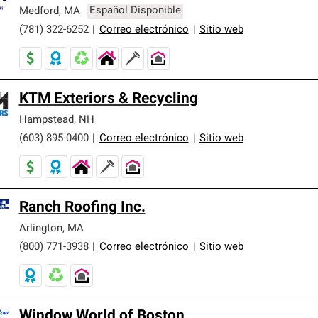
er nuestra mejor garantía de sistemas de techos.
Medford
,
MA
Español Disponible
(781) 322-6252
|
Correo electrónico
|
Sitio web
KTM Exteriors & Recycling
Hampstead
,
NH
(603) 895-0400
|
Correo electrónico
|
Sitio web
Ranch Roofing Inc.
Arlington
,
MA
(800) 771-3938
|
Correo electrónico
|
Sitio web
Window World of Boston