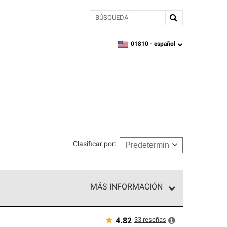
BÚSQUEDA
01810 -
español
zipcode,
language
Clasificar por
:
MÁS INFORMACIÓN
n el nivel superior de nuestra red exclusiva y
y destreza incomparable. Solo ellos pueden
★
33
reseñas
4.82