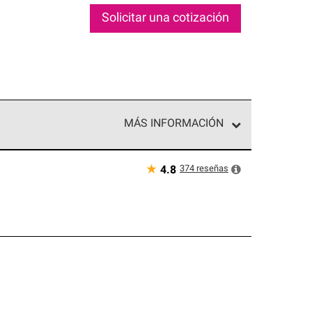
Solicitar una cotización
MÁS INFORMACIÓN
ed exclusiva de profesionales de techos que
o y confiabilidad.
★
374
reseñas
4.8