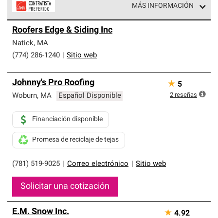
MÁS INFORMACIÓN
Los Contratistas Preferenciales de Owens Corning son
Roofers Edge & Siding Inc
parte de una red exclusiva de profesionales de techos
que cumplen con altos estándares y requisitos estrictos
Natick
,
MA
de profesionalismo y confiabilidad.
(774) 286-1240
|
Sitio web
Johnny's Pro Roofing
★
5
2
reseñas
Woburn
,
MA
Español Disponible
Financiación disponible
Promesa de reciclaje de tejas
(781) 519-9025
|
Correo electrónico
|
Sitio web
Solicitar una cotización
E.M. Snow Inc.
★
4.92