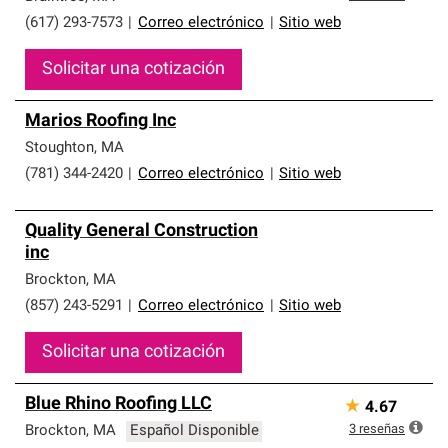
(617) 293-7573
|
Correo electrónico
|
Sitio web
Solicitar una cotización
Marios Roofing Inc
Stoughton
,
MA
(781) 344-2420
|
Correo electrónico
|
Sitio web
Quality General Construction
inc
Brockton
,
MA
(857) 243-5291
|
Correo electrónico
|
Sitio web
Solicitar una cotización
Blue Rhino Roofing LLC
★
4.67
3
reseñas
Brockton
,
MA
Español Disponible