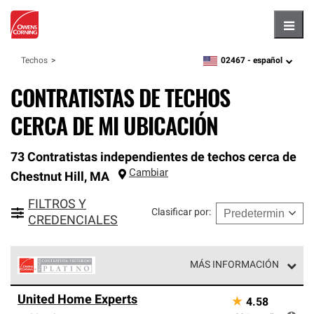
Hambu
02467 -
español
Techos
zipcode,
language
CONTRATISTAS DE TECHOS
CERCA DE MI UBICACIÓN
73 Contratistas independientes de techos cerca de
Cambiar
Chestnut Hill
,
MA
FILTROS Y
Clasificar por
:
CREDENCIALES
MÁS INFORMACIÓN
Los Contratistas Preferenciales Platinum de Owens
United Home Experts
★
4.58
Corning constituyen el nivel superior de nuestra red