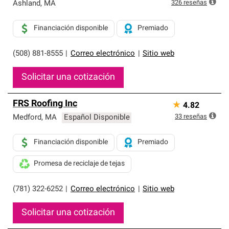
exclusiva y cumplen con estándares estrictos de
326
reseñas
Ashland
,
MA
profesionalismo, confiabilidad y destreza incomparable.
Solo ellos pueden ofrecer nuestra mejor garantía de
Financiación disponible
Premiado
sistemas de techos.
(508) 881-8555
|
Correo electrónico
|
Sitio web
Solicitar una cotización
FRS Roofing Inc
★
4.82
33
reseñas
Medford
,
MA
Español Disponible
Financiación disponible
Premiado
Promesa de reciclaje de tejas
(781) 322-6252
|
Correo electrónico
|
Sitio web
Solicitar una cotización