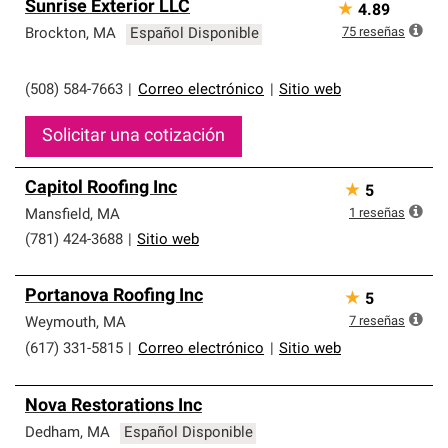
Sunrise Exterior LLC
★
4.89
75
reseñas
Brockton
,
MA
Español Disponible
(508) 584-7663
|
Correo electrónico
|
Sitio web
Solicitar una cotización
Capitol Roofing Inc
★
5
1
reseñas
Mansfield
,
MA
(781) 424-3688
|
Sitio web
Portanova Roofing Inc
★
5
7
reseñas
Weymouth
,
MA
(617) 331-5815
|
Correo electrónico
|
Sitio web
Nova Restorations Inc
Dedham
,
MA
Español Disponible