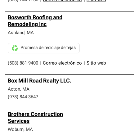
(888) 744-1756
|
Correo electrónico
|
Sitio web
Bosworth Roofing and
Remodeling Inc
Ashland
,
MA
Promesa de reciclaje de tejas
(508) 881-9400
|
Correo electrónico
|
Sitio web
Box Mill Road Realty LLC.
Acton
,
MA
(978) 844-3647
Brothers Construction
Services
Woburn
,
MA