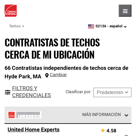
Hambu
02136 -
español
Techos
zipcode,
language
CONTRATISTAS DE TECHOS
CERCA DE MI UBICACIÓN
66 Contratistas independientes de techos cerca de
Cambiar
Hyde Park
,
MA
FILTROS Y
Clasificar por
:
CREDENCIALES
MÁS INFORMACIÓN
Los Contratistas Preferenciales Platinum de Owens
United Home Experts
★
4.58
Corning constituyen el nivel superior de nuestra red