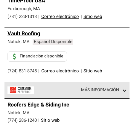
TimeProof USA
Foxborough
,
MA
(781) 223-1313
|
Correo electrónico
|
Sitio web
Vault Roofing
Natick
,
MA
Español Disponible
Financiación disponible
(724) 831-8745
|
Correo electrónico
|
Sitio web
MÁS INFORMACIÓN
Los Contratistas Preferenciales de Owens Corning son
Roofers Edge & Siding Inc
parte de una red exclusiva de profesionales de techos
que cumplen con altos estándares y requisitos estrictos
Natick
,
MA
de profesionalismo y confiabilidad.
(774) 286-1240
|
Sitio web