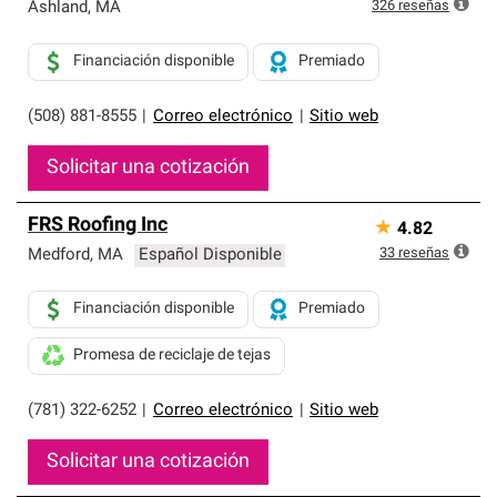
exclusiva y cumplen con estándares estrictos de
326
reseñas
Ashland
,
MA
profesionalismo, confiabilidad y destreza incomparable.
Solo ellos pueden ofrecer nuestra mejor garantía de
Financiación disponible
Premiado
sistemas de techos.
(508) 881-8555
|
Correo electrónico
|
Sitio web
Solicitar una cotización
FRS Roofing Inc
★
4.82
33
reseñas
Medford
,
MA
Español Disponible
Financiación disponible
Premiado
Promesa de reciclaje de tejas
(781) 322-6252
|
Correo electrónico
|
Sitio web
Solicitar una cotización