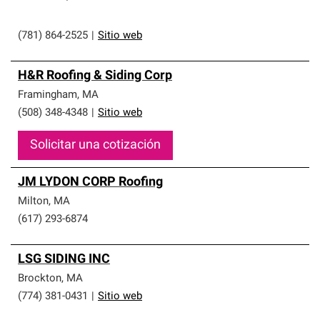
(781) 864-2525
|
Sitio web
H&R Roofing & Siding Corp
Framingham
,
MA
(508) 348-4348
|
Sitio web
Solicitar una cotización
JM LYDON CORP Roofing
Milton
,
MA
(617) 293-6874
LSG SIDING INC
Brockton
,
MA
(774) 381-0431
|
Sitio web