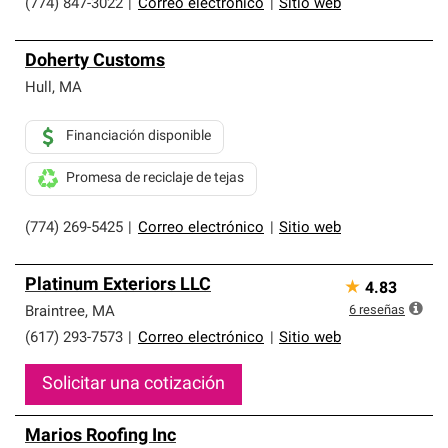
(774) 847-3022
|
Correo electrónico
|
Sitio web
Doherty Customs
Hull
,
MA
Financiación disponible
Promesa de reciclaje de tejas
(774) 269-5425
|
Correo electrónico
|
Sitio web
Platinum Exteriors LLC
★
4.83
6
reseñas
Braintree
,
MA
(617) 293-7573
|
Correo electrónico
|
Sitio web
Solicitar una cotización
Marios Roofing Inc