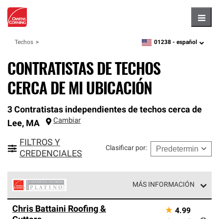
Hambu
01238 -
español
Techos
zipcode,
language
CONTRATISTAS DE TECHOS
CERCA DE MI UBICACIÓN
3 Contratistas independientes de techos cerca de
Cambiar
Lee
,
MA
FILTROS Y
Clasificar por
:
CREDENCIALES
MÁS INFORMACIÓN
Los Contratistas Preferenciales Platinum de Owens
Chris Battaini Roofing &
★
4.99
Corning constituyen el nivel superior de nuestra red