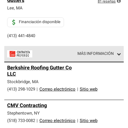
Gutters
exclusiva y cumplen con estándares estrictos de
81
reseñas
profesionalismo, confiabilidad y destreza incomparable.
Lee
,
MA
Solo ellos pueden ofrecer nuestra mejor garantía de
sistemas de techos.
Financiación disponible
(413) 441-4840
MÁS INFORMACIÓN
Los Contratistas Preferenciales de Owens Corning son
Berkshire Roofing Gutter Co
parte de una red exclusiva de profesionales de techos
LLC
que cumplen con altos estándares y requisitos estrictos
de profesionalismo y confiabilidad.
Stockbridge
,
MA
(413) 298-1029
|
Correo electrónico
|
Sitio web
CMV Contracting
Stephentown
,
NY
(518) 733-0082
|
Correo electrónico
|
Sitio web