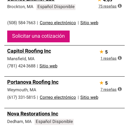
★
4.89
75
reseñas
Brockton
,
MA
Español Disponible
(508) 584-7663
|
Correo electrónico
|
Sitio web
Solicitar una cotización
Capitol Roofing Inc
★
5
1
reseñas
Mansfield
,
MA
(781) 424-3688
|
Sitio web
Portanova Roofing Inc
★
5
7
reseñas
Weymouth
,
MA
(617) 331-5815
|
Correo electrónico
|
Sitio web
Nova Restorations Inc
Dedham
,
MA
Español Disponible