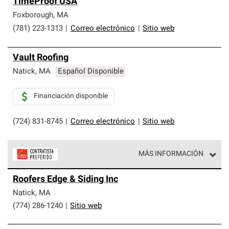
TimeProof USA
Foxborough
,
MA
(781) 223-1313
|
Correo electrónico
|
Sitio web
Vault Roofing
Natick
,
MA
Español Disponible
Financiación disponible
(724) 831-8745
|
Correo electrónico
|
Sitio web
MÁS INFORMACIÓN
Los Contratistas Preferenciales de Owens Corning son
Roofers Edge & Siding Inc
parte de una red exclusiva de profesionales de techos
que cumplen con altos estándares y requisitos estrictos
Natick
,
MA
de profesionalismo y confiabilidad.
(774) 286-1240
|
Sitio web