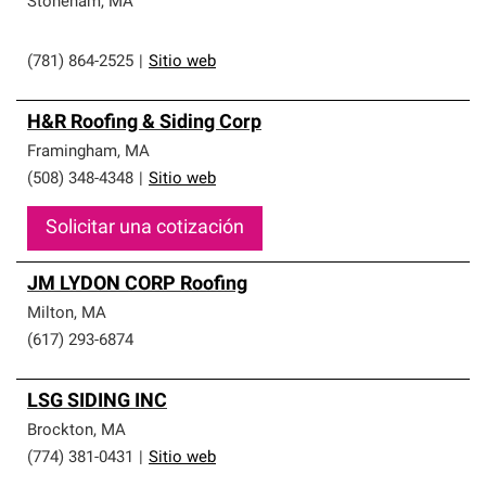
Stoneham
,
MA
(781) 864-2525
|
Sitio web
H&R Roofing & Siding Corp
Framingham
,
MA
(508) 348-4348
|
Sitio web
Solicitar una cotización
JM LYDON CORP Roofing
Milton
,
MA
(617) 293-6874
LSG SIDING INC
Brockton
,
MA
(774) 381-0431
|
Sitio web