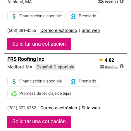
exclusiva y cumplen con estándares estrictos de
326
reseñas
Ashland
,
MA
profesionalismo, confiabilidad y destreza incomparable.
Solo ellos pueden ofrecer nuestra mejor garantía de
Financiación disponible
Premiado
sistemas de techos.
(508) 881-8555
|
Correo electrónico
|
Sitio web
Solicitar una cotización
FRS Roofing Inc
★
4.82
33
reseñas
Medford
,
MA
Español Disponible
Financiación disponible
Premiado
Promesa de reciclaje de tejas
(781) 322-6252
|
Correo electrónico
|
Sitio web
Solicitar una cotización