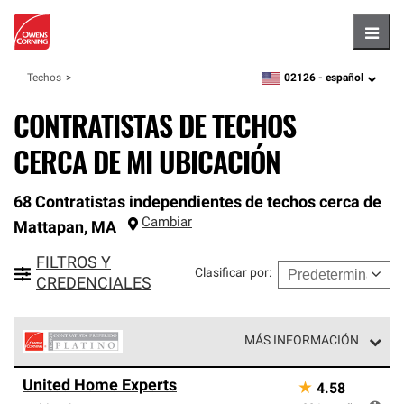
Hambu
02126 -
español
Techos
zipcode,
language
CONTRATISTAS DE TECHOS
CERCA DE MI UBICACIÓN
68 Contratistas independientes de techos cerca de
Cambiar
Mattapan
,
MA
FILTROS Y
Clasificar por
:
CREDENCIALES
MÁS INFORMACIÓN
Los Contratistas Preferenciales Platinum de Owens
United Home Experts
★
4.58
Corning constituyen el nivel superior de nuestra red