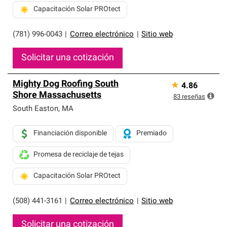
Capacitación Solar PROtect
(781) 996-0043
|
Correo electrónico
|
Sitio web
Solicitar una cotización
Mighty Dog Roofing South
★
4.86
Shore Massachusetts
83
reseñas
South Easton
,
MA
Financiación disponible
Premiado
Promesa de reciclaje de tejas
Capacitación Solar PROtect
(508) 441-3161
|
Correo electrónico
|
Sitio web
Solicitar una cotización