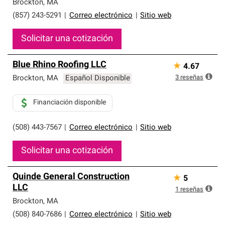
Brockton
,
MA
(857) 243-5291
|
Correo electrónico
|
Sitio web
Solicitar una cotización
Blue Rhino Roofing LLC
★
4.67
3
reseñas
Brockton
,
MA
Español Disponible
Financiación disponible
(508) 443-7567
|
Correo electrónico
|
Sitio web
Solicitar una cotización
Quinde General Construction
★
5
LLC
1
reseñas
Brockton
,
MA
(508) 840-7686
|
Correo electrónico
|
Sitio web